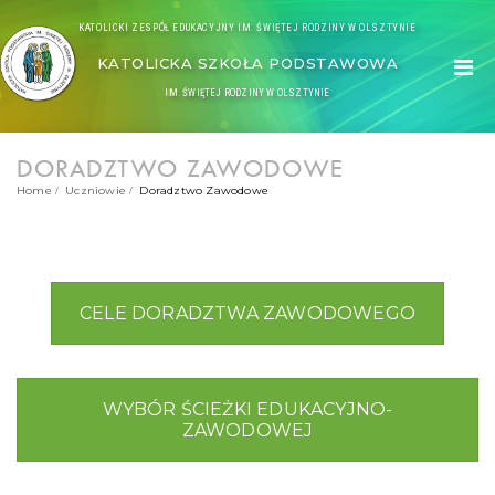
KATOLICKI ZESPÓŁ EDUKACYJNY IM. ŚWIĘTEJ RODZINY W OLSZTYNIE
KATOLICKA SZKOŁA PODSTAWOWA
IM. ŚWIĘTEJ RODZINY W OLSZTYNIE
DORADZTWO ZAWODOWE
Home
Uczniowie
Doradztwo Zawodowe
CELE DORADZTWA ZAWODOWEGO
WYBÓR ŚCIEŻKI EDUKACYJNO-
ZAWODOWEJ