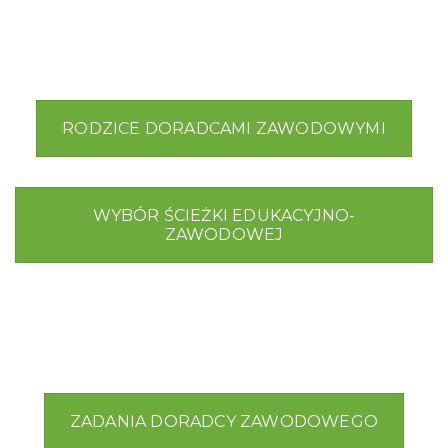
RODZICE DORADCAMI ZAWODOWYMI
WYBÓR ŚCIEŻKI EDUKACYJNO-
ZAWODOWEJ
ZADANIA DORADCY ZAWODOWEGO