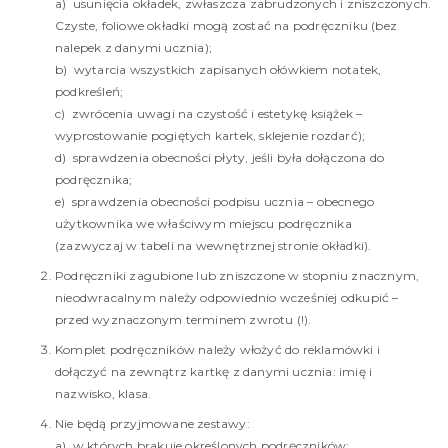
a) usunięcia okładek, zwłaszcza zabrudzonych i zniszczonych.
Czyste, foliowe okładki mogą zostać na podręczniku (bez
nalepek z danymi ucznia);
b) wytarcia wszystkich zapisanych ołówkiem notatek,
podkreśleń;
c) zwrócenia uwagi na czystość i estetykę książek –
wyprostowanie pogiętych kartek, sklejenie rozdarć);
d) sprawdzenia obecności płyty, jeśli była dołączona do
podręcznika;
e) sprawdzenia obecności podpisu ucznia – obecnego
użytkownika we właściwym miejscu podręcznika
(zazwyczaj w tabeli na wewnętrznej stronie okładki).
Podręczniki zagubione lub zniszczone w stopniu znacznym,
nieodwracalnym należy odpowiednio wcześniej odkupić –
przed wyznaczonym terminem zwrotu (!).
Komplet podręczników należy włożyć do reklamówki i
dołączyć na zewnątrz kartkę z danymi ucznia: imię i
nazwisko, klasa.
Nie będą przyjmowane zestawy:
a) w których brakuje określonych podręczników;