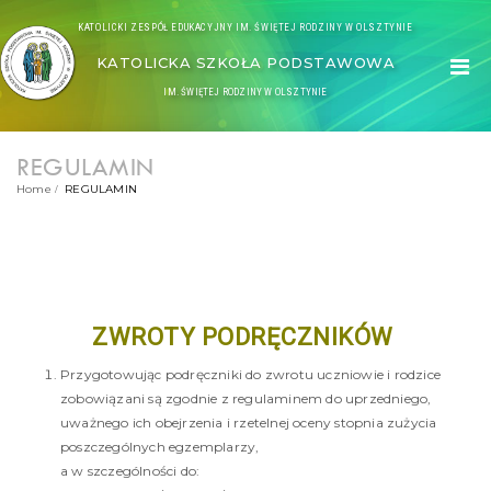
KATOLICKI ZESPÓŁ EDUKACYJNY IM. ŚWIĘTEJ RODZINY W OLSZTYNIE
KATOLICKA SZKOŁA PODSTAWOWA
IM. ŚWIĘTEJ RODZINY W OLSZTYNIE
REGULAMIN
Home
REGULAMIN
ZWROTY PODRĘCZNIKÓW
Przygotowując podręczniki do zwrotu uczniowie i rodzice
zobowiązani są zgodnie z regulaminem do uprzedniego,
uważnego ich obejrzenia i rzetelnej oceny stopnia zużycia
poszczególnych egzemplarzy,
a w szczególności do: