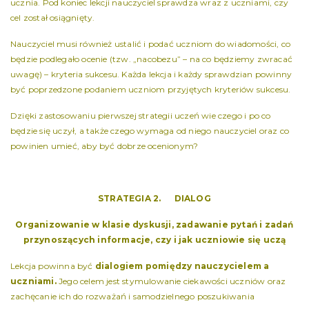
ucznia. Pod koniec lekcji nauczyciel sprawdza wraz z uczniami, czy
cel został osiągnięty.
Nauczyciel musi również ustalić i podać uczniom do wiadomości, co
będzie podlegało ocenie (tzw. „nacobezu” – na co będziemy zwracać
uwagę) – kryteria sukcesu. Każda lekcja i każdy sprawdzian powinny
być poprzedzone podaniem uczniom przyjętych kryteriów sukcesu.
Dzięki zastosowaniu pierwszej strategii uczeń wie czego i po co
będzie się uczył, a także czego wymaga od niego nauczyciel oraz co
powinien umieć, aby być dobrze ocenionym?
STRATEGIA 2. DIALOG
Organizowanie w klasie dyskusji, zadawanie pytań i zadań
przynoszących informacje, czy i jak uczniowie się uczą
Lekcja powinna być
dialogiem pomiędzy nauczycielem a
uczniami.
Jego celem jest stymulowanie ciekawości uczniów oraz
zachęcanie ich do rozważań i samodzielnego poszukiwania