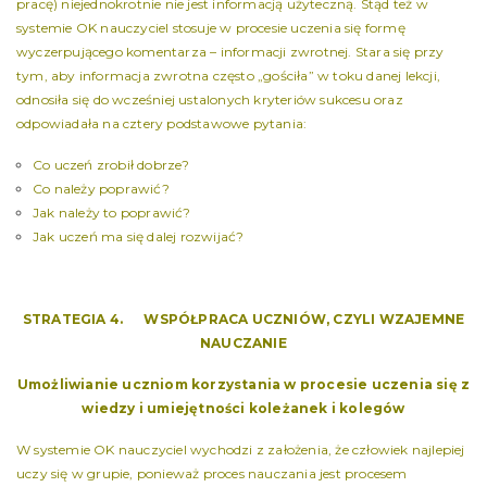
pracę) niejednokrotnie nie jest informacją użyteczną. Stąd też w
systemie OK nauczyciel stosuje w procesie uczenia się formę
wyczerpującego komentarza – informacji zwrotnej. Stara się przy
tym, aby informacja zwrotna często „gościła” w toku danej lekcji,
odnosiła się do wcześniej ustalonych kryteriów sukcesu oraz
odpowiadała na cztery podstawowe pytania:
Co uczeń zrobił dobrze?
Co należy poprawić?
Jak należy to poprawić?
Jak uczeń ma się dalej rozwijać?
STRATEGIA 4. WSPÓŁPRACA UCZNIÓW, CZYLI WZAJEMNE
NAUCZANIE
Umożliwianie uczniom korzystania w procesie uczenia się z
wiedzy i umiejętności koleżanek i kolegów
W systemie OK nauczyciel wychodzi z założenia, że człowiek najlepiej
uczy się w grupie, ponieważ proces nauczania jest procesem