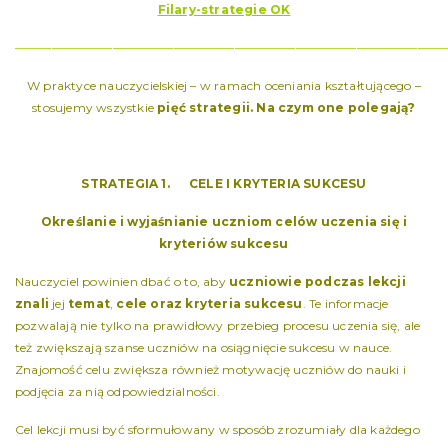
Filary-strategie OK
———————————————————————————————————
W praktyce nauczycielskiej – w ramach oceniania kształtującego –
stosujemy wszystkie
pięć strategii. Na czym one polegają?
STRATEGIA 1. CELE I KRYTERIA SUKCESU
Określanie i wyjaśnianie uczniom celów uczenia się i
kryteriów sukcesu
Nauczyciel powinien dbać o to, aby
uczniowie podczas lekcji
znali
jej
temat
,
cele oraz kryteria sukcesu
. Te informacje
pozwalają nie tylko na prawidłowy przebieg procesu uczenia się, ale
też zwiększają szanse uczniów na osiągnięcie sukcesu w nauce.
Znajomość celu zwiększa również motywację uczniów do nauki i
podjęcia za nią odpowiedzialności.
Cel lekcji musi być sformułowany w sposób zrozumiały dla każdego