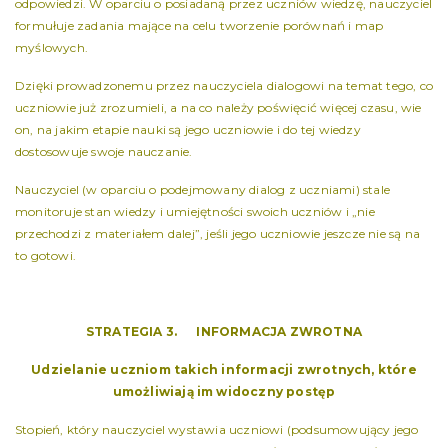
odpowiedzi. W oparciu o posiadaną przez uczniów wiedzę, nauczyciel
formułuje zadania mające na celu tworzenie porównań i map
myślowych.
Dzięki prowadzonemu przez nauczyciela dialogowi na temat tego, co
uczniowie już zrozumieli, a na co należy poświęcić więcej czasu, wie
on, na jakim etapie nauki są jego uczniowie i do tej wiedzy
dostosowuje swoje nauczanie.
Nauczyciel (w oparciu o podejmowany dialog z uczniami) stale
monitoruje stan wiedzy i umiejętności swoich uczniów i „nie
przechodzi z materiałem dalej”, jeśli jego uczniowie jeszcze nie są na
to gotowi.
STRATEGIA 3. INFORMACJA ZWROTNA
Udzielanie uczniom takich informacji zwrotnych, które
umożliwiają im widoczny postęp
Stopień, który nauczyciel wystawia uczniowi (podsumowujący jego