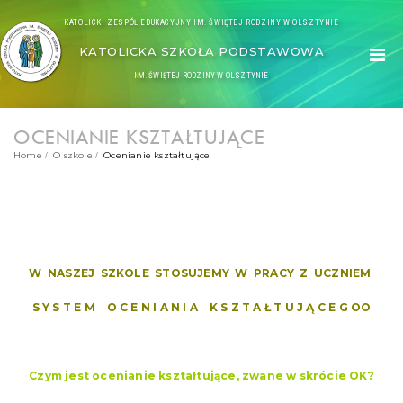
KATOLICKI ZESPÓŁ EDUKACYJNY IM. ŚWIĘTEJ RODZINY W OLSZTYNIE
KATOLICKA SZKOŁA PODSTAWOWA
IM. ŚWIĘTEJ RODZINY W OLSZTYNIE
OCENIANIE KSZTAŁTUJĄCE
Home
O szkole
Ocenianie kształtujące
W NASZEJ SZKOLE STOSUJEMY W PRACY Z UCZNIEM
S Y S T E M O C E N I A N I A K S Z T A Ł T U J Ą C E G OO
Czym jest ocenianie kształtujące, zwane w skrócie OK?