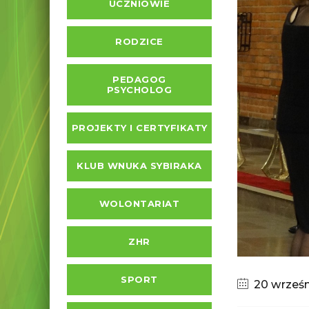
UCZNIOWIE
RODZICE
PEDAGOG
PSYCHOLOG
PROJEKTY I CERTYFIKATY
KLUB WNUKA SYBIRAKA
WOLONTARIAT
ZHR
SPORT
20 wrześn