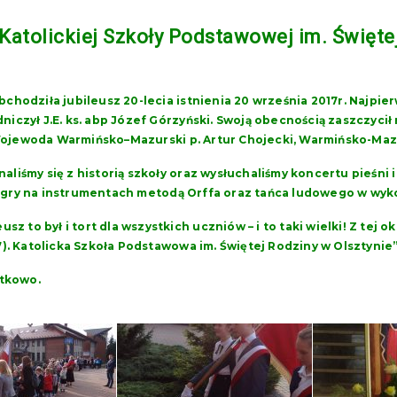
 Katolickiej Szkoły Podstawowej im. Święte
bchodziła jubileusz 20-lecia istnienia 20 września 2017r. Najpie
niczył J.E. ks. abp Józef Górzyński. Swoją obecnością zaszczycił
jewoda Warmińsko–Mazurski p. Artur Chojecki, Warmińsko-Mazur
aliśmy się z historią szkoły oraz wysłuchaliśmy koncertu pieśni
gry na instrumentach metodą Orffa oraz tańca ludowego w wykon
eusz to był i tort dla wszystkich uczniów – i to taki wielki! Z tej o
7). Katolicka Szkoła Podstawowa im. Świętej Rodziny w Olsztynie”
ątkowo.