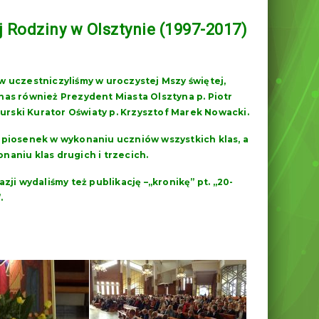
j Rodziny w Olsztynie (1997-2017)
rw uczestniczyliśmy w uroczystej Mszy świętej,
 nas również Prezydent Miasta Olsztyna p. Piotr
ski Kurator Oświaty p. Krzysztof Marek Nowacki.
 i piosenek w wykonaniu uczniów wszystkich klas, a
aniu klas drugich i trzecich.
kazji wydaliśmy też publikację –„kronikę” pt. „20-
.