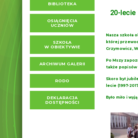
BIBLIOTEKA
20-lecie
OSIĄGNIĘCIA
UCZNIÓW
Nasza szkoła o
której przewod
SZKOŁA
W OBIEKTYWIE
Grzymowicz, Wo
Po Mszy zapozn
ARCHIWUM GALERII
także popisów 
Skoro był jubil
RODO
lecie (1997-201
Było miło i wyj
DEKLARACJA
DOSTĘPNOŚCI