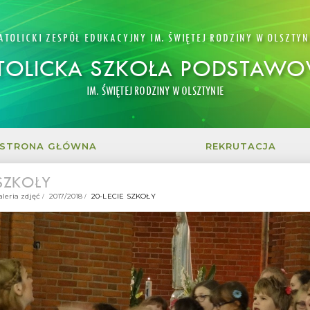
ATOLICKI ZESPÓŁ EDUKACYJNY IM. ŚWIĘTEJ RODZINY W OLSZTYN
TOLICKA SZKOŁA PODSTAW
IM. ŚWIĘTEJ RODZINY W OLSZTYNIE
STRONA GŁÓWNA
REKRUTACJA
 SZKOŁY
aleria zdjęć
2017/2018
20-LECIE SZKOŁY