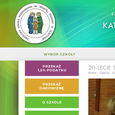
K
KA
WYBÓR SZKOŁY
20-LECIE
PRZEKAŻ
1,5% PODATKU
Home
Galeria
G
PRZEKAŻ
DAROWIZNĘ
O SZKOLE