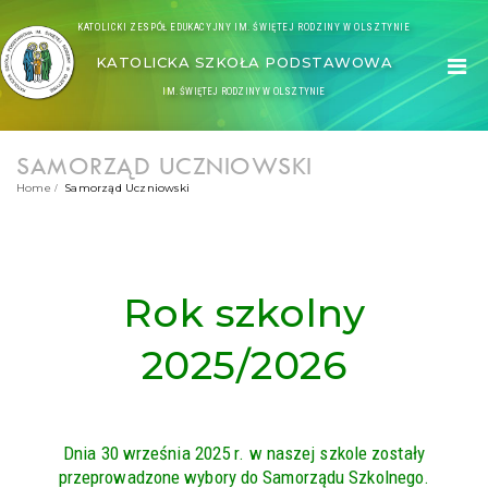
KATOLICKI ZESPÓŁ EDUKACYJNY IM. ŚWIĘTEJ RODZINY W OLSZTYNIE
KATOLICKA SZKOŁA PODSTAWOWA
IM. ŚWIĘTEJ RODZINY W OLSZTYNIE
SAMORZĄD UCZNIOWSKI
Home
Samorząd Uczniowski
Rok szkolny
2025/2026
Dnia 30 września 2025 r. w naszej szkole zostały
przeprowadzone wybory do Samorządu Szkolnego.