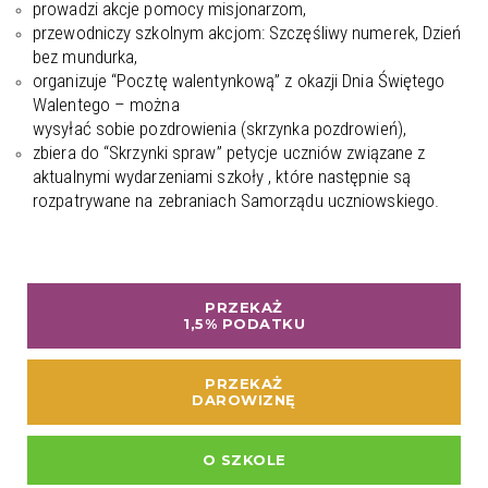
prowadzi akcje pomocy misjonarzom,
przewodniczy szkolnym akcjom: Szczęśliwy numerek, Dzień
bez mundurka,
organizuje “Pocztę walentynkową” z okazji Dnia Świętego
Walentego – można
wysyłać sobie pozdrowienia (skrzynka pozdrowień),
zbiera do “Skrzynki spraw” petycje uczniów związane z
aktualnymi wydarzeniami szkoły , które następnie są
rozpatrywane na zebraniach Samorządu uczniowskiego.
PRZEKAŻ
1,5% PODATKU
PRZEKAŻ
DAROWIZNĘ
O SZKOLE