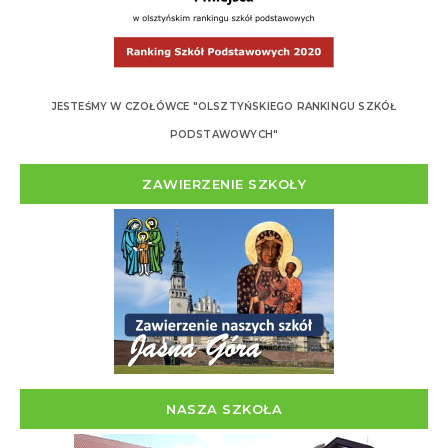
JESTEŚMY W CZOŁÓWCE "OLSZTYŃSKIEGO RANKINGU SZKÓŁ
PODSTAWOWYCH"
ZAWIERZENIE SZKOŁY
NASZA SZKOŁA