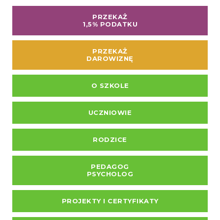
PRZEKAŻ
1,5% PODATKU
PRZEKAŻ
DAROWIZNĘ
O SZKOLE
UCZNIOWIE
RODZICE
PEDAGOG
PSYCHOLOG
PROJEKTY I CERTYFIKATY