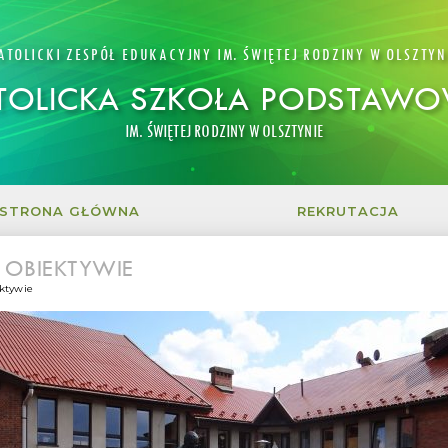
ATOLICKI ZESPÓŁ EDUKACYJNY IM. ŚWIĘTEJ RODZINY W OLSZTYN
TOLICKA SZKOŁA PODSTAW
IM. ŚWIĘTEJ RODZINY W OLSZTYNIE
STRONA GŁÓWNA
REKRUTACJA
 OBIEKTYWIE
ktywie