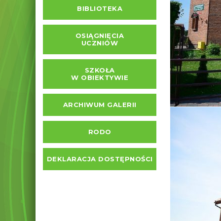
BIBLIOTEKA
OSIĄGNIĘCIA
UCZNIÓW
SZKOŁA
W OBIEKTYWIE
ARCHIWUM GALERII
RODO
DEKLARACJA DOSTĘPNOŚCI