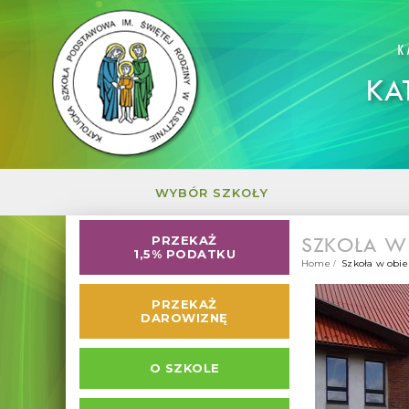
K
KA
WYBÓR SZKOŁY
SZKOŁA W
PRZEKAŻ
1,5% PODATKU
Home
Szkoła w obie
PRZEKAŻ
DAROWIZNĘ
O SZKOLE