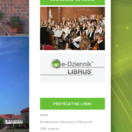
PRZYDATNE LINKI
MEN
Kuratorium Oświaty w Olsztynie
OKE Łomża