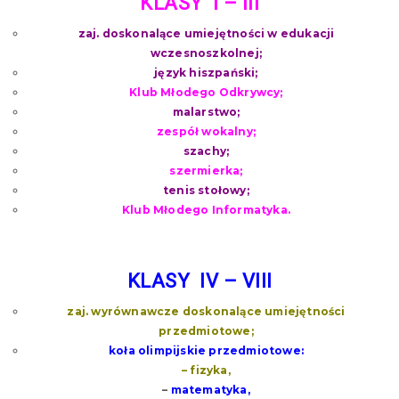
KLASY I – III
zaj. doskonalące umiejętności w edukacji
wczesnoszkolnej;
język hiszpański;
Klub Młodego Odkrywcy;
malarstwo;
zespół wokalny;
szachy;
szermierka;
tenis stołowy;
Klub Młodego Informatyka.
KLASY IV – VIII
zaj. wyrównawcze doskonalące umiejętności
przedmiotowe;
koła olimpijskie przedmiotowe:
– fizyka,
–
matematyka,