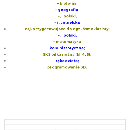
–
biologia,
–
geografia,
– j. polski,
–
j. angielski;
zaj. przygotowujące do egz. ósmoklasisty:
–
j. polski,
–
matematyka
koło historyczne;
SKS piłka nożna (kl. 4, 5);
rękodzieło;
programowanie 3D.