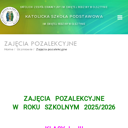
KATOLICKI ZESPÓŁ EDUKACYJNY IM. ŚWIĘTEJ RODZINY W OLSZTYNIE
KATOLICKA SZKOŁA PODSTAWOWA
IM. ŚWIĘTEJ RODZINY W OLSZTYNIE
ZAJĘCIA POZALEKCYJNE
Home
Uczniowie
Zajęcia pozalekcyjne
ZAJĘCIA POZALEKCYJNE
W ROKU SZKOLNYM 2025/2026