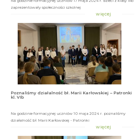
Na godzinie formacyjnej uczniów 17 maja 2024 r. dzieci z klasy IIIb
zaprezentowały społeczności szkolnej
więcej
Poznaliśmy działalność bł. Marii Karłowskiej – Patronki
kl. VIb
10
maj
20
Na godzinie formacyjnej uczniów 10 maja 2024 r. poznaliśmy
działalność bł. Marii Karłowskiej - Patronki
więcej