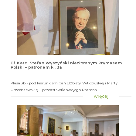
Bł. Kard. Stefan Wyszyński niezłomnym Prymasem
Polski – patronem kl. 3a
13
cze
20
Klasa 3b - pod kierunkiem pań Elżbiety Witkowskiej i Marty
Przeciszewskiej - przedstawiła swojego Patrona
więcej