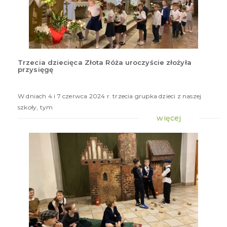
Trzecia dziecięca Złota Róża uroczyście złożyła
przysięgę
7
cze
20
W dniach 4 i 7 czerwca 2024 r. trzecia grupka dzieci z naszej
szkoły, tym
więcej