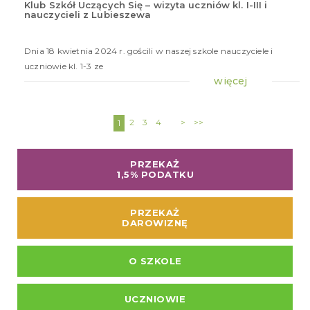
Klub Szkół Uczących Się – wizyta uczniów kl. I-III i
nauczycieli z Lubieszewa
19
kwi
20
Dnia 18 kwietnia 2024 r. gościli w naszej szkole nauczyciele i
uczniowie kl. 1-3 ze
więcej
2
3
4
>
>>
1
PRZEKAŻ
1,5% PODATKU
PRZEKAŻ
DAROWIZNĘ
O SZKOLE
UCZNIOWIE