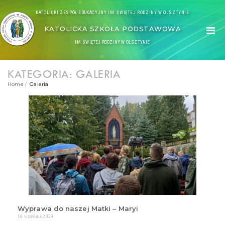
KATOLICKI ZESPÓŁ EDUKACYJNY IM. ŚWIĘTEJ RODZINY W OLSZTYNIE
KATOLICKA SZKOŁA PODSTAWOWA
IM. ŚWIĘTEJ RODZINY W OLSZTYNIE
KATEGORIA: GALERIA
Home
Galeria
Wyprawa do naszej Matki – Maryi
16 września 2024