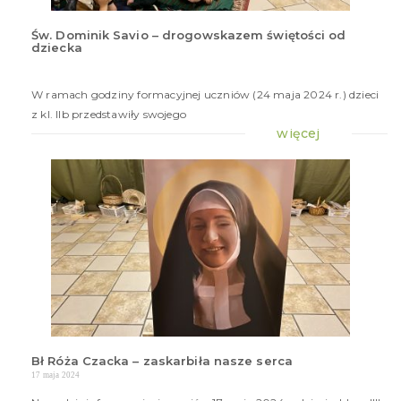
Św. Dominik Savio – drogowskazem świętości od
dziecka
24
maj
20
W ramach godziny formacyjnej uczniów (24 maja 2024 r.) dzieci
z kl. IIb przedstawiły swojego
więcej
Bł Róża Czacka – zaskarbiła nasze serca
17 maja 2024