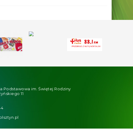
ła Podstawowa im. Świętej Rodziny
zyńskiego 11
44
lsztyn.pl