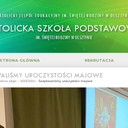
ATOLICKI ZESPÓŁ EDUKACYJNY IM. ŚWIĘTEJ RODZINY W OLSZTYN
TOLICKA SZKOŁA PODSTAW
IM. ŚWIĘTEJ RODZINY W OLSZTYNIE
STRONA GŁÓWNA
REKRUTACJA
ALIŚMY UROCZYSTOŚCI MAJOWE
aleria zdjęć
2023/2024
Świętowaliśmy uroczystości majowe