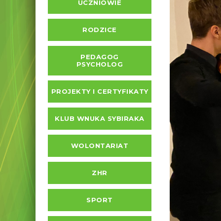
UCZNIOWIE
RODZICE
PEDAGOG
PSYCHOLOG
PROJEKTY I CERTYFIKATY
KLUB WNUKA SYBIRAKA
WOLONTARIAT
ZHR
SPORT