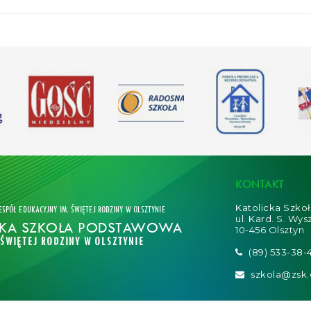
KONTAKT
Katolicka Szko
ESPÓŁ EDUKACYJNY IM. ŚWIĘTEJ RODZINY W OLSZTYNIE
ul. Kard. S. Wys
CKA SZKOŁA PODSTAWOWA
10-456 Olsztyn
 ŚWIĘTEJ RODZINY W OLSZTYNIE
(89) 533-38-
szkola@zsk.o