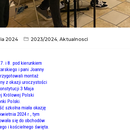
ia 2024
2023/2024
,
Aktualnosci
7. i 8. pod kierunkiem
arskiego i pani Joanny
rzygotowali montaż
y z okazji uroczystości
onstytucji 3 Maja
j Królowej Polski
nki Polski.
ść szkolna miała okazję
kwietnia 2024 r., tym
owała się do obchodów
go i kościelnego święta.