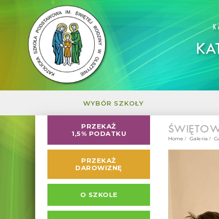
K
KA
WYBÓR SZKOŁY
ŚWIĘTOW
PRZEKAŻ
1,5% PODATKU
Home
Galeria
G
PRZEKAŻ
DAROWIZNĘ
O SZKOLE