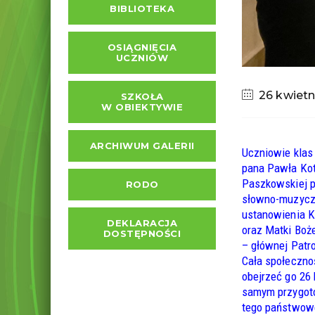
BIBLIOTEKA
OSIĄGNIĘCIA
UCZNIÓW
26 kwietn
SZKOŁA
W OBIEKTYWIE
ARCHIWUM GALERII
Uczniowie klas 
pana Pawła Kot
Paszkowskiej p
RODO
słowno-muzyczn
ustanowienia K
DEKLARACJA
oraz Matki Boże
DOSTĘPNOŚCI
– głównej Patro
Cała społeczno
obejrzeć go 26 
samym przygot
tego państwowe