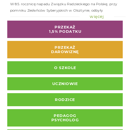
W 85. rocznicę napadu Związku Radzieckiego na Polskę, przy
pomniku Zesłańców Syberyjskich w Olsztynie, odbyły
więcej
PRZEKAŻ
1,5% PODATKU
PRZEKAŻ
DAROWIZNĘ
O SZKOLE
UCZNIOWIE
RODZICE
PEDAGOG
PSYCHOLOG