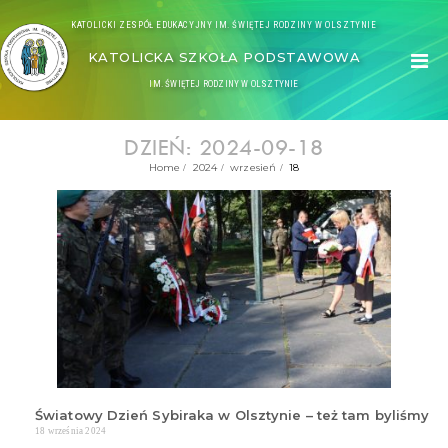
KATOLICKI ZESPÓŁ EDUKACYJNY IM. ŚWIĘTEJ RODZINY W OLSZTYNIE
KATOLICKA SZKOŁA PODSTAWOWA
IM. ŚWIĘTEJ RODZINY W OLSZTYNIE
DZIEŃ: 2024-09-18
Home
2024
wrzesień
18
Światowy Dzień Sybiraka w Olsztynie – też tam byliśmy
18 września 2024