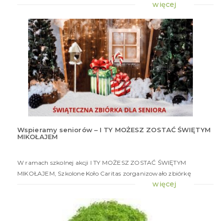
więcej
Wspieramy seniorów – I TY MOŻESZ ZOSTAĆ ŚWIĘTYM
MIKOŁAJEM
16
gru
20
W ramach szkolnej akcji I TY MOŻESZ ZOSTAĆ ŚWIĘTYM
MIKOŁAJEM, Szkolone Koło Caritas zorganizowało zbiórkę
więcej