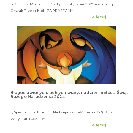
Już po raz 12. ulicami Olsztyna 6 stycznia 2025 roku przejdzie
Orszak Trzech Króli. ZAPRASZAMY
więcej
Błogosławionych, pełnych wiary, nadziei i miłości Świąt
Bożego Narodzenia 2024
20
gru
20
„Spes non confundit” („Nadzieja zawieść nie może") Rz 5, 5
Wszystkim uczniom, ich
więcej