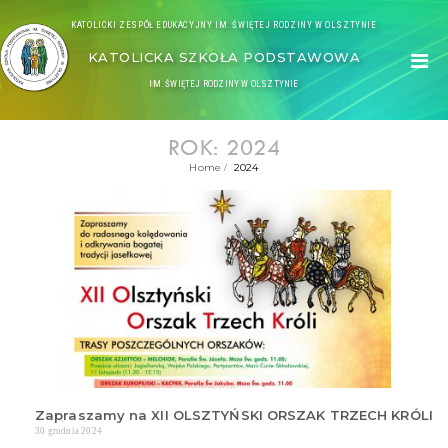
KATOLICKI ZESPÓŁ EDUKACYJNY IM. ŚWIĘTEJ RODZINY W OLSZTYNIE
KATOLICKA SZKOŁA PODSTAWOWA
IM. ŚWIĘTEJ RODZINY W OLSZTYNIE
ROK: 2024
Home
2024
Zapraszamy na XII OLSZTYŃSKI ORSZAK TRZECH KRÓLI
30 grudnia 2024