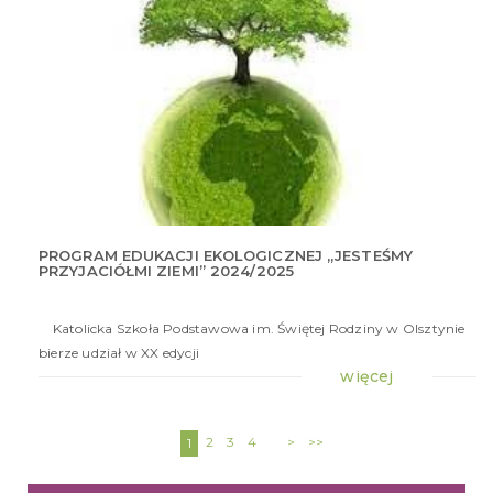
PROGRAM EDUKACJI EKOLOGICZNEJ „JESTEŚMY
PRZYJACIÓŁMI ZIEMI” 2024/2025
15
gru
20
Katolicka Szkoła Podstawowa im. Świętej Rodziny w Olsztynie
bierze udział w XX edycji
więcej
2
3
4
>
>>
1