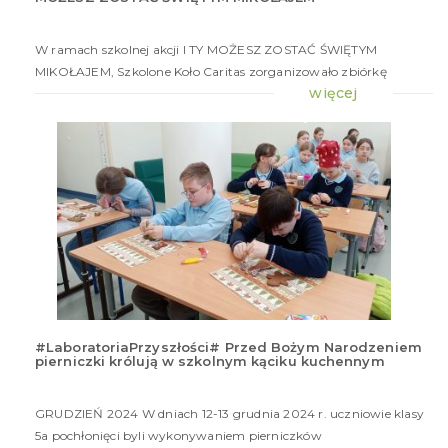
gru
20
W ramach szkolnej akcji I TY MOŻESZ ZOSTAĆ ŚWIĘTYM
MIKOŁAJEM, Szkolone Koło Caritas zorganizowało zbiórkę
więcej
#LaboratoriaPrzyszłości# Przed Bożym Narodzeniem
pierniczki królują w szkolnym kąciku kuchennym
16
gru
20
GRUDZIEŃ 2024 W dniach 12-13 grudnia 2024 r. uczniowie klasy
5a pochłonięci byli wykonywaniem pierniczków