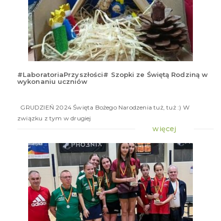
#LaboratoriaPrzyszłości# Szopki ze Świętą Rodziną w
wykonaniu uczniów
17
gru
20
GRUDZIEŃ 2024 Święta Bożego Narodzenia tuż, tuż :) W
związku z tym w drugiej
więcej