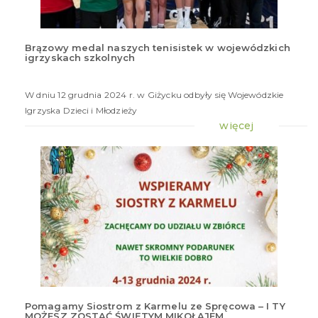
Brązowy medal naszych tenisistek w wojewódzkich
igrzyskach szkolnych
16
gru
20
W dniu 12 grudnia 2024 r. w Giżycku odbyły się Wojewódzkie
Igrzyska Dzieci i Młodzieży
więcej
Pomagamy Siostrom z Karmelu ze Spręcowa – I TY
MOŻESZ ZOSTAĆ ŚWIĘTYM MIKOŁAJEM
16