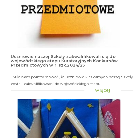
Uczniowie naszej Szkoły zakwalifikowali się do
wojewódzkiego etapu Kuratoryjnych Konkursów
20
Przedmiotowych w r. szk.2024/25
gru
20
Miło nam poinformować, że uczniowie klas ósmych naszej Szkoły
zostali zakwalifikowani do wojewódzkiego etapu
więcej