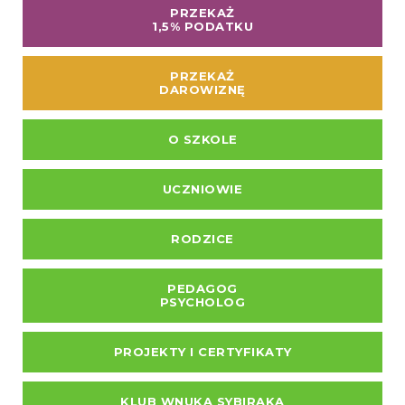
PRZEKAŻ
1,5% PODATKU
PRZEKAŻ
DAROWIZNĘ
O SZKOLE
UCZNIOWIE
RODZICE
PEDAGOG
PSYCHOLOG
PROJEKTY I CERTYFIKATY
KLUB WNUKA SYBIRAKA