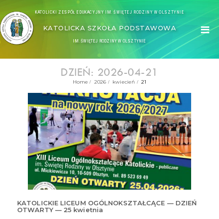
KATOLICKI ZESPÓŁ EDUKACYJNY IM. ŚWIĘTEJ RODZINY W OLSZTYNIE
KATOLICKA SZKOŁA PODSTAWOWA
IM. ŚWIĘTEJ RODZINY W OLSZTYNIE
DZIEŃ: 2026-04-21
Home
2026
kwiecień
21
KATOLICKIE LICEUM OGÓLNOKSZTAŁCĄCE — DZIEŃ
OTWARTY — 25 kwietnia
21
kwi