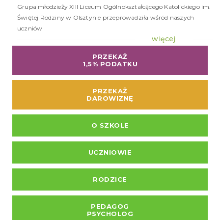
Grupa młodzieży XIII Liceum Ogólnokształcącego Katolickiego im.
Świętej Rodziny w Olsztynie przeprowadziła wśród naszych
uczniów
więcej
PRZEKAŻ
1,5% PODATKU
PRZEKAŻ
DAROWIZNĘ
O SZKOLE
UCZNIOWIE
RODZICE
PEDAGOG
PSYCHOLOG