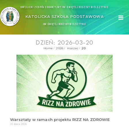
KATOLICKI ZESPÓŁ EDUKACYJNY IM. ŚWIĘTEJ RODZINY W OLSZTYNIE
KATOLICKA SZKOŁA PODSTAWOWA
IM. ŚWIĘTEJ RODZINY W OLSZTYNIE
DZIEŃ: 2026-03-20
Home
2026
marzec
20
Warsztaty w ramach projektu RIZZ NA ZDROWIE
20 marca 2026