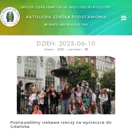
KATOLICKI ZESPÓŁ EDUKACYJNY IM. ŚWIĘTEJ RODZINY W OLSZTYNIE
KATOLICKA SZKOŁA PODSTAWOWA
IM. ŚWIĘTEJ RODZINY W OLSZTYNIE
DZIEŃ: 2025-06-10
Home
2025
czerwiec
10
Poznawaliśmy ciekawe rzeczy na wycieczce do
Gdańska
10
cze