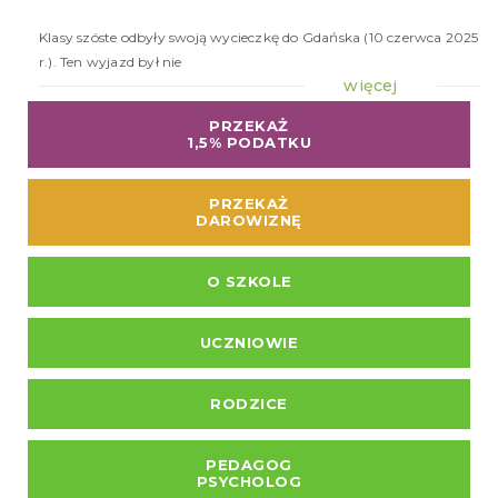
20
Klasy szóste odbyły swoją wycieczkę do Gdańska (10 czerwca 2025
r.). Ten wyjazd był nie
więcej
PRZEKAŻ
1,5% PODATKU
PRZEKAŻ
DAROWIZNĘ
O SZKOLE
UCZNIOWIE
RODZICE
PEDAGOG
PSYCHOLOG