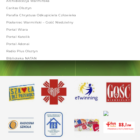
Archidiecezja Warmińska
Caritas Olsztyn
Parafia Chrystusa Odkupiciela Człowieka
Posłaniec Warmiński – Gość Niedzielny
Portal Wiara
Portal Katolik
Portal Adonai
Radio Plus Olsztyn
Biblioteka NATAN