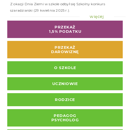
Z okazji Dnia Ziemi w szkole odbył się Szkolny konkurs
szaradziarski (29 kwietnia 2025 r.).
więcej
PRZEKAŻ
1,5% PODATKU
PRZEKAŻ
DAROWIZNĘ
O SZKOLE
UCZNIOWIE
RODZICE
PEDAGOG
PSYCHOLOG