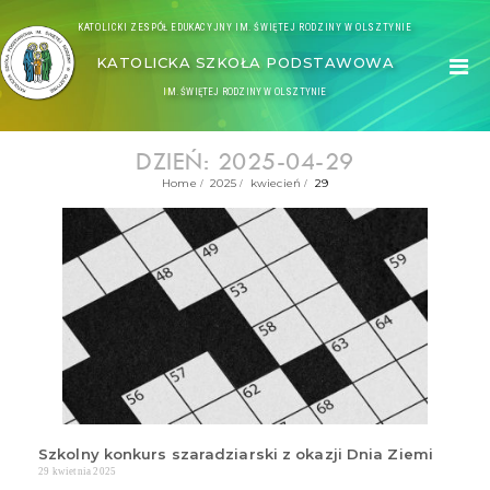
KATOLICKI ZESPÓŁ EDUKACYJNY IM. ŚWIĘTEJ RODZINY W OLSZTYNIE
KATOLICKA SZKOŁA PODSTAWOWA
IM. ŚWIĘTEJ RODZINY W OLSZTYNIE
DZIEŃ: 2025-04-29
Home
2025
kwiecień
29
Szkolny konkurs szaradziarski z okazji Dnia Ziemi
29 kwietnia 2025