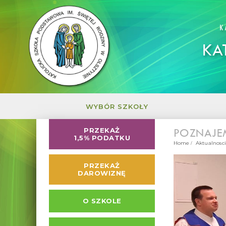
K
KA
WYBÓR SZKOŁY
POZNAJE
PRZEKAŻ
1,5% PODATKU
Home
Aktualnosci
PRZEKAŻ
DAROWIZNĘ
O SZKOLE