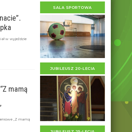
SALA SPORTOWA
nacie”.
ipka
ział w wyjeździe
JUBILEUSZ 20-LECIA
 “Z mamą
”
dzeniowe „Z mamą
JUBILEUSZ 25-LECIA