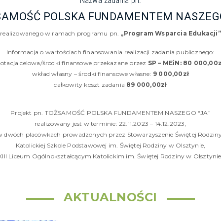
Nazwa zadania pn.
SAMOŚĆ POLSKA FUNDAMENTEM NASZEGO
realizowanego w ramach programu pn.
„Program Wsparcia Edukacji”
Informacja o wartościach finansowania realizacji zadania publicznego:
dotacja celowa/środki finansowe przekazane przez
SP – MEiN: 80 000,00z
wkład własny – środki finansowe własne:
9 000,00zł
całkowity koszt zadania
89 000,00zł
Projekt pn. TOŻSAMOŚĆ POLSKA FUNDAMENTEM NASZEGO “JA”
realizowany jest w terminie: 22.11.2023 – 14.12.2023,
w dwóch placówkach prowadzonych przez Stowarzyszenie Świętej Rodziny
Katolickiej Szkole Podstawowej im. Świętej Rodziny w Olsztynie,
XIII Liceum Ogólnokształcącym Katolickim im. Świętej Rodziny w Olsztynie
AKTUALNOŚCI