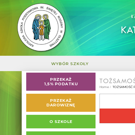
K
KA
WYBÓR SZKOŁY
TOŻSAMOŚ
PRZEKAŻ
1,5% PODATKU
Home
TOŻSAMOŚĆ 
PRZEKAŻ
DAROWIZNĘ
O SZKOLE