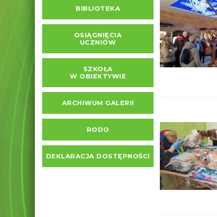
BIBLIOTEKA
OSIĄGNIĘCIA
UCZNIÓW
SZKOŁA
W OBIEKTYWIE
ARCHIWUM GALERII
RODO
DEKLARACJA DOSTĘPNOŚCI