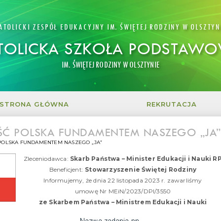
ATOLICKI ZESPÓŁ EDUKACYJNY IM. ŚWIĘTEJ RODZINY W OLSZTYN
TOLICKA SZKOŁA PODSTAW
IM. ŚWIĘTEJ RODZINY W OLSZTYNIE
STRONA GŁÓWNA
REKRUTACJA
Ć POLSKA FUNDAMENTEM NASZEGO „JA”
POLSKA FUNDAMENTEM NASZEGO „JA”
Zleceniodawca:
Skarb Państwa – Minister Edukacji i Nauki R
Beneficjent:
Stowarzyszenie Świętej Rodziny
Informujemy, że dnia 22 listopada 2023 r. zawarliśmy
umowę Nr MEiN/2023/DPI/3550
ze Skarbem Państwa – Ministrem Edukacji i Nauki