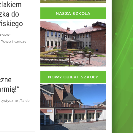
zlakiem
zka do
NASZA SZKOŁA
ńskiego
nika” -
 Powoli kończy
NOWY OBIEKT SZKOŁY
czne
armią!”
tystyczne „Takie