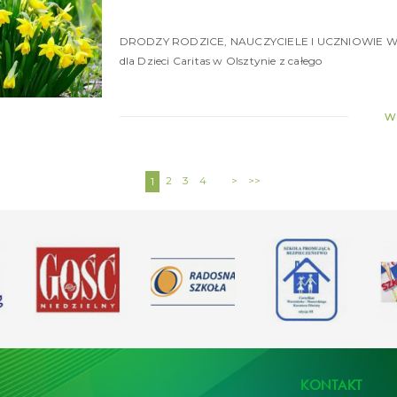
DRODZY RODZICE, NAUCZYCIELE I UCZNIOWIE W i
dla Dzieci Caritas w Olsztynie z całego
w
2
3
4
>
>>
1
KONTAKT