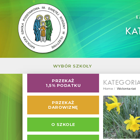
K
KA
WYBÓR SZKOŁY
KATEGORI
PRZEKAŻ
1,5% PODATKU
Home
Wolontariat
PRZEKAŻ
DAROWIZNĘ
O SZKOLE