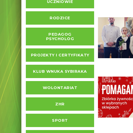
UCZNIOWIE
RODZICE
PEDAGOG
PSYCHOLOG
PROJEKTY I CERTYFIKATY
KLUB WNUKA SYBIRAKA
WOLONTARIAT
ZHR
SPORT