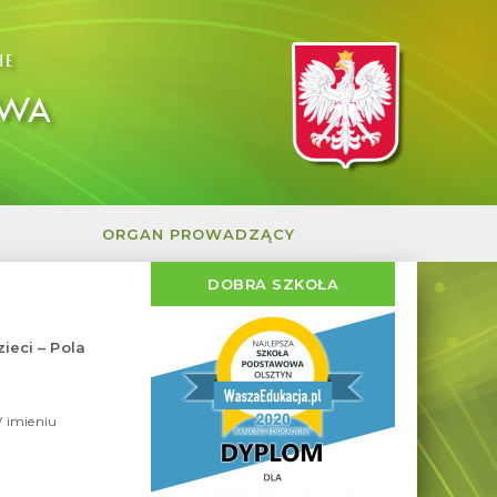
IE
OWA
ORGAN PROWADZĄCY
DOBRA SZKOŁA
ieci – Pola
28
kwietnia
2026
imieniu