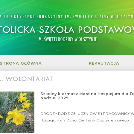
ATOLICKI ZESPÓŁ EDUKACYJNY IM. ŚWIĘTEJ RODZINY W OLSZTYN
TOLICKA SZKOŁA PODSTAW
IM. ŚWIĘTEJ RODZINY W OLSZTYNIE
STRONA GŁÓWNA
REKRUTACJA
A: WOLONTARIAT
Szkolny kiermasz ciast na Hospicjum dla Dz
Nadziei 2025
DRODZY RODZICE, UCZNIOWIE i PRACOWNICY W 
Hospicjum dla Dzieci Caritas w Olsztynie z całego