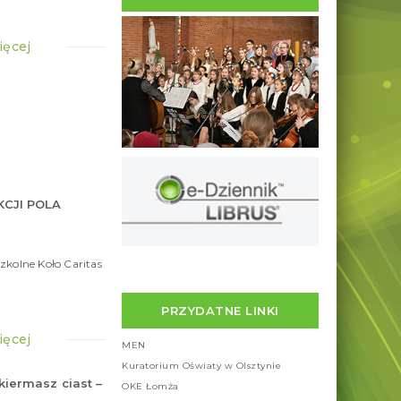
ięcej
KCJI POLA
2
października
2025
kolne Koło Caritas
PRZYDATNE LINKI
ięcej
MEN
Kuratorium Oświaty w Olsztynie
kiermasz ciast –
OKE Łomża
10