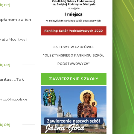
ięcej
apłanom za ich
1
kwietnia
2026
atu Modlitwy i
JESTEŚMY W CZOŁÓWCE
"OLSZTYŃSKIEGO RANKINGU SZKÓŁ
ięcej
PODSTAWOWYCH"
ZAWIERZENIE SZKOŁY
ritas: „Tak
16
marca
2026
w ogólnopolskiej
ięcej