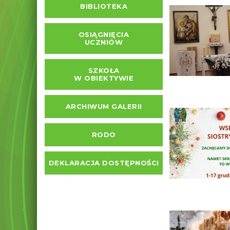
BIBLIOTEKA
OSIĄGNIĘCIA
UCZNIÓW
SZKOŁA
W OBIEKTYWIE
ARCHIWUM GALERII
RODO
DEKLARACJA DOSTĘPNOŚCI