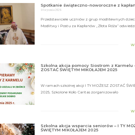
Spotkanie świąteczno-noworoczne z kapła
14 stycznia 2026
Przedstawiciele uczniów z grup modlitewnych dziec
Modlitwy i Postu za Kapłanów „Złota Róża” odwiedzi
w
Szkolna akcja pomocy Siostrom z Karmelu 
ZOSTAĆ ŚWIĘTYM MIKOŁAJEM 2025
W ramach szkolnej akcji I TY MOŻESZ ZOSTAĆ Ś
2025, Szkolone Koło Caritas zorganizowało
w
Szkolna akcja wsparcia seniorów – I TY 
ŚWIĘTYM MIKOŁAJEM 2025