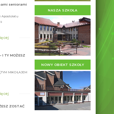
nami seniorami
NASZA SZKOŁA
i Apostolatu
li
ięcej
– I TY MOŻESZ
19
grudnia
NOWY OBIEKT SZKOŁY
2025
WIĘTYM MIKOŁAJEM
ięcej
MOŻESZ ZOSTAĆ
19
grudnia