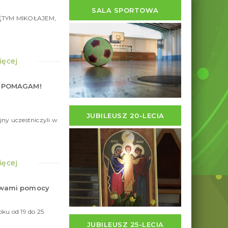
2025
SALA SPORTOWA
IĘTYM MIKOŁAJEM,
ięcej
K. POMAGAM!
6
grudnia
2025
JUBILEUSZ 20-LECIA
jny uczestniczyli w
ięcej
tywami pomocy
ku od 19 do 25
JUBILEUSZ 25-LECIA