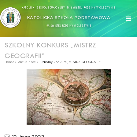
KATOLICKI ZESPÓŁ EDUKACYJNY IM. ŚWIĘTEJ RODZINY W OLSZTYNIE
KATOLICKA SZKOŁA PODSTAWOWA
IM. ŚWIĘTEJ RODZINY W OLSZTYNIE
SZKOLNY KONKURS „MISTRZ
GEOGRAFII”
Home
Aktualnosci
Szkolny konkurs „MISTRZ GEOGRAFII”