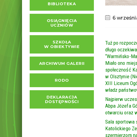
BIBLIOTEKA
6 wrześni
OSIĄGNIĘCIA
UCZNIÓW
SZKOŁA
Tuż po rozpocz
W OBIEKTYWIE
długo oczekiwa
“Warmińsko-Maz
Miało ono miejs
ARCHIWUM GALERII
społeczność Ka
w Olsztynie (N
RODO
XIII Liceum Ogó
władz państwow
DEKLARACJA
Najpierw uczes
DOSTĘPNOŚCI
Abpa Józefa Gó
otwarciu oraz 
Sala sportowa s
Katolickiego Ze
szermierzom na