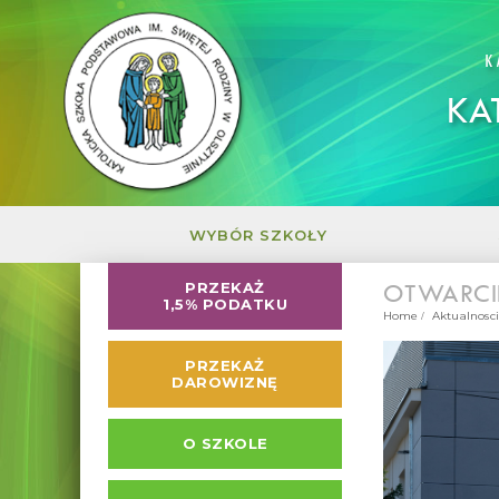
K
KA
WYBÓR SZKOŁY
OTWARCIE
PRZEKAŻ
1,5% PODATKU
Home
Aktualnosci
PRZEKAŻ
DAROWIZNĘ
O SZKOLE