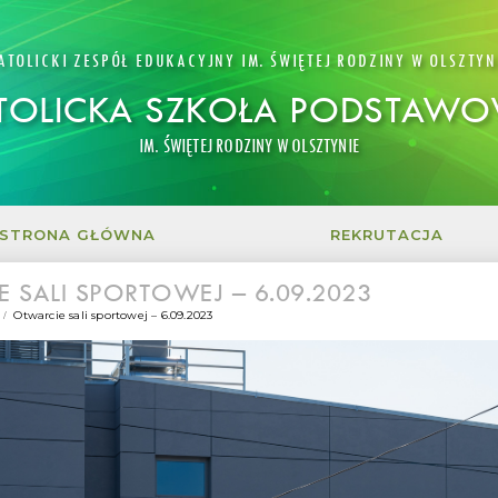
ATOLICKI ZESPÓŁ EDUKACYJNY IM. ŚWIĘTEJ RODZINY W OLSZTYN
TOLICKA SZKOŁA PODSTAW
IM. ŚWIĘTEJ RODZINY W OLSZTYNIE
STRONA GŁÓWNA
REKRUTACJA
 SALI SPORTOWEJ – 6.09.2023
Otwarcie sali sportowej – 6.09.2023