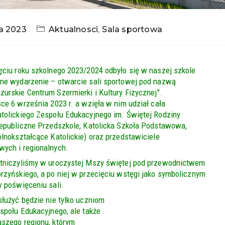
a 2023
Aktualnosci
,
Sala sportowa
ęciu roku szkolnego 2023/2024 odbyło się w naszej szkole
ne wydarzenie – otwarcie sali sportowej pod nazwą
urskie Centrum Szermierki i Kultury Fizycznej”.
ce 6 września 2023 r. a wzięła w nim udział cała
tolickiego Zespołu Edukacyjnego im. Świętej Rodziny
iepubliczne Przedszkole, Katolicka Szkoła Podstawowa,
lnokształcące Katolickie) oraz przedstawiciele
ych i regionalnych.
tniczyliśmy w uroczystej Mszy świętej pod przewodnictwem
rzyńskiego, a po niej w przecięciu wstęgi jako symbolicznym
w poświęceniu sali.
łużyć będzie nie tylko uczniom
społu Edukacyjnego, ale także
szego regionu, którym