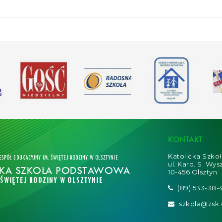
KONTAKT
Katolicka Szko
ESPÓŁ EDUKACYJNY IM. ŚWIĘTEJ RODZINY W OLSZTYNIE
ul. Kard. S. Wys
CKA SZKOŁA PODSTAWOWA
10-456 Olsztyn
 ŚWIĘTEJ RODZINY W OLSZTYNIE
(89) 533-38-
szkola@zsk.o