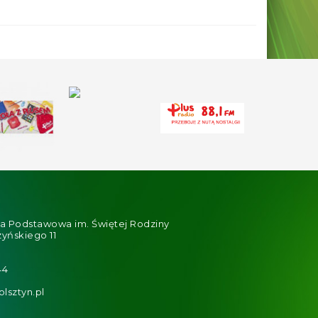
ła Podstawowa im. Świętej Rodziny
zyńskiego 11
44
lsztyn.pl