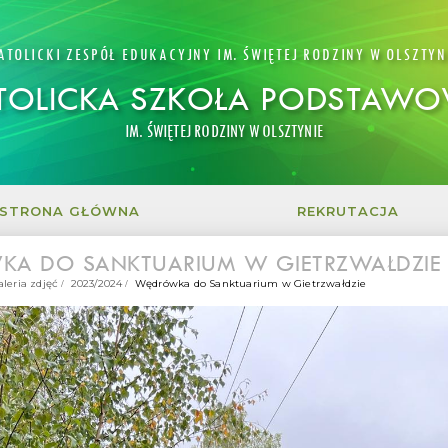
ATOLICKI ZESPÓŁ EDUKACYJNY IM. ŚWIĘTEJ RODZINY W OLSZTYN
TOLICKA SZKOŁA PODSTAW
IM. ŚWIĘTEJ RODZINY W OLSZTYNIE
STRONA GŁÓWNA
REKRUTACJA
A DO SANKTUARIUM W GIETRZWAŁDZIE
aleria zdjęć
2023/2024
Wędrówka do Sanktuarium w Gietrzwałdzie