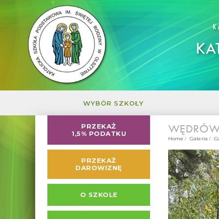
K
KA
WYBÓR SZKOŁY
WĘDRÓWK
PRZEKAŻ
1,5% PODATKU
Home
Galeria
G
PRZEKAŻ
DAROWIZNĘ
O SZKOLE