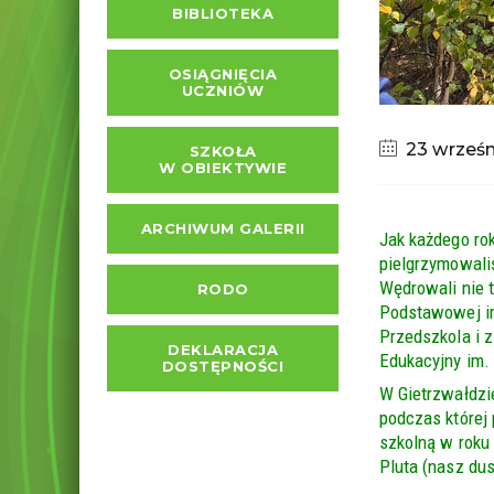
BIBLIOTEKA
OSIĄGNIĘCIA
UCZNIÓW
23 wrześ
SZKOŁA
W OBIEKTYWIE
ARCHIWUM GALERII
Jak każdego rok
pielgrzymowali
Wędrowali nie t
RODO
Podstawowej im
Przedszkola i z
DEKLARACJA
Edukacyjny im.
DOSTĘPNOŚCI
W Gietrzwałdzi
podczas której
szkolną w roku
Pluta (nasz dus