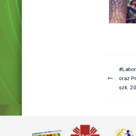
#Labor
oraz P
szk. 2