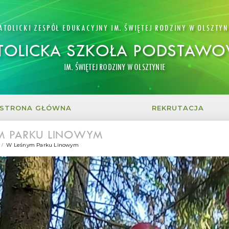
ATOLICKI ZESPÓŁ EDUKACYJNY IM. ŚWIĘTEJ RODZINY W OLSZTYN
TOLICKA SZKOŁA PODSTAW
IM. ŚWIĘTEJ RODZINY W OLSZTYNIE
STRONA GŁÓWNA
REKRUTACJA
M PARKU LINOWYM
W Leśnym Parku Linowym