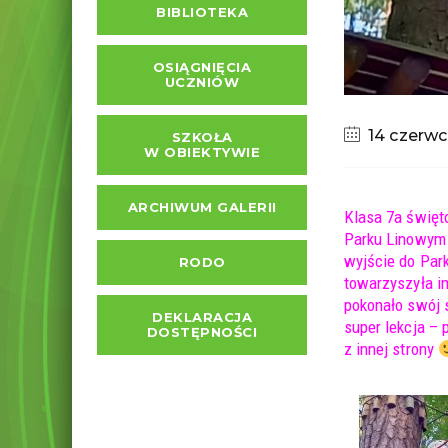
BIBLIOTEKA
OSIĄGNIĘCIA
UCZNIÓW
14 czerw
SZKOŁA
W OBIEKTYWIE
ARCHIWUM GALERII
Klasa 7a święt
Parku Linowym 
wyjście do Par
RODO
towarzyszyła im
pokonało swój s
DEKLARACJA
super lekcja –
DOSTĘPNOŚCI
z innej strony