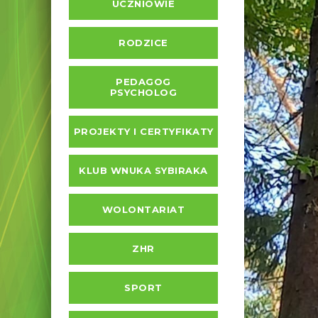
UCZNIOWIE
RODZICE
PEDAGOG
PSYCHOLOG
PROJEKTY I CERTYFIKATY
KLUB WNUKA SYBIRAKA
WOLONTARIAT
ZHR
SPORT