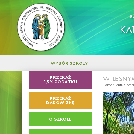
K
KA
WYBÓR SZKOŁY
W LEŚNY
PRZEKAŻ
1,5% PODATKU
Home
Aktualnosci
PRZEKAŻ
DAROWIZNĘ
O SZKOLE