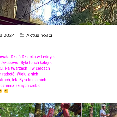
ca 2024
Aktualnosci
owała Dzień Dziecka w Leśnym
Jakubowo. Było to ich kolejne
ku. Na twarzach i w sercach
 radość. Wielu z nich
trach, lęk. Była to dla nich
 poznania samych siebie