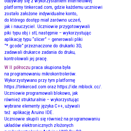
odbywały się z wykorzystaniem internetowej
platformy
tinkercad.com
, gdzie każdemu uczniowi
zostało założone indywidualne konto,
do którego dostęp miał zarówno uczeń,
jak i nauczyciel. Uczniowie przygotowywali
piki typu obj i stl, następnie – wykorzystując
aplikację typu “slicer” – generowali pliki
”*.gcode” przeznaczone do drukarki 3D,
zadawali drukarce zadania do druku,
kontrolowali jej pracę.
W II półroczu
praca skupiona była
na programowaniu mikrokontrolerów.
Wykorzystywano przy tym platformę
https://tinkercad.com
oraz
https://ide.mblock.cc/
.
Uczniowie programowali blokowo, jak
również strukturalnie – wykorzystując
wybrane elementy języka C++, używali
też aplikację Aruino IDE.
Uczniowie skupili się również na programowaniu
układów elektronicznych złożonych