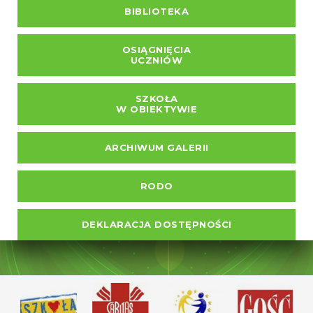
BIBLIOTEKA
OSIĄGNIĘCIA
UCZNIÓW
SZKOŁA
W OBIEKTYWIE
ARCHIWUM GALERII
RODO
DEKLARACJA DOSTĘPNOŚCI