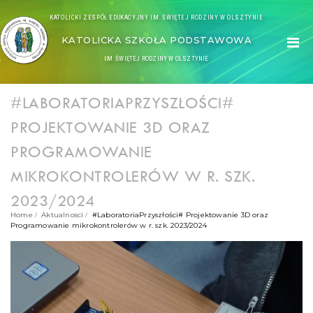
KATOLICKI ZESPÓŁ EDUKACYJNY IM. ŚWIĘTEJ RODZINY W OLSZTYNIE
KATOLICKA SZKOŁA PODSTAWOWA
IM. ŚWIĘTEJ RODZINY W OLSZTYNIE
#LABORATORIAPRZYSZŁOŚCI#
PROJEKTOWANIE 3D ORAZ
PROGRAMOWANIE
MIKROKONTROLERÓW W R. SZK.
2023/2024
Home
Aktualnosci
#LaboratoriaPrzyszłości# Projektowanie 3D oraz
Programowanie mikrokontrolerów w r. szk. 2023/2024