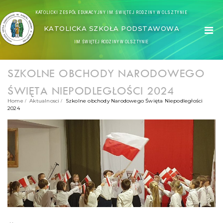
KATOLICKI ZESPÓŁ EDUKACYJNY IM. ŚWIĘTEJ RODZINY W OLSZTYNIE
KATOLICKA SZKOŁA PODSTAWOWA
IM. ŚWIĘTEJ RODZINY W OLSZTYNIE
SZKOLNE OBCHODY NARODOWEGO
ŚWIĘTA NIEPODLEGŁOŚCI 2024
Home
Aktualnosci
Szkolne obchody Narodowego Święta Niepodległości
2024