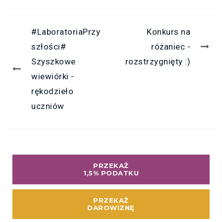
#LaboratoriaPrzy
Konkurs na
szłości#
różaniec -
Szyszkowe
rozstrzygnięty :)
wiewiórki -
rękodzieło
uczniów
PRZEKAŻ
1,5% PODATKU
PRZEKAŻ
DAROWIZNĘ