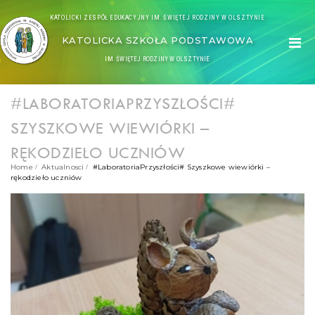
KATOLICKI ZESPÓŁ EDUKACYJNY IM. ŚWIĘTEJ RODZINY W OLSZTYNIE
KATOLICKA SZKOŁA PODSTAWOWA
IM. ŚWIĘTEJ RODZINY W OLSZTYNIE
#LABORATORIAPRZYSZŁOŚCI#
SZYSZKOWE WIEWIÓRKI –
RĘKODZIEŁO UCZNIÓW
Home
Aktualnosci
#LaboratoriaPrzyszłości# Szyszkowe wiewiórki –
rękodzieło uczniów