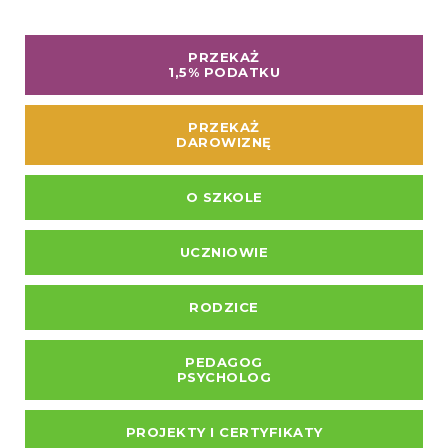
PRZEKAŻ
1,5% PODATKU
PRZEKAŻ
DAROWIZNĘ
O SZKOLE
UCZNIOWIE
RODZICE
PEDAGOG
PSYCHOLOG
PROJEKTY I CERTYFIKATY