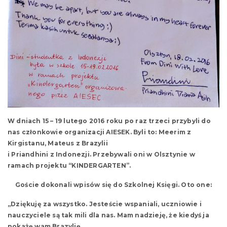
W dniach 15 – 19 lutego 2016 roku po raz trzeci przybyli do
nas członkowie organizacji AIESEK. Byli to: Meerim z
Kirgistanu, Mateus z Brazylii
i Priandhini z Indonezji. Przebywali oni w Olsztynie w
ramach projektu “KINDERGARTEN”.
Goście dokonali wpisów się do Szkolnej Księgi. Oto one:
„Dziękuję za wszystko. Jesteście wspaniali, uczniowie i
nauczyciele są tak mili dla nas. Mam nadzieję, że kiedyś ja
pokażę wam Brazylię