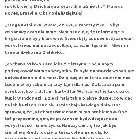
i polubicie ją. Dziękuję za wszystkie uśmiechy”. Mateus
Noves, Brazylia, Obrigoda (Dziękuję)
„Droga Katolicka Szkoło, dziękuję za wszystko. To był
wspaniały czas dla mnie. Mam nadzieję, że informacje o
Kirgizstanie były klarowne. Dzieci były cudowne. Życzę wam
wszystkiego najlepszego. Będę za wami tęsknić”. Meerim
Urustanbekova z Bishkeku.
„Kochana Szkoło Katolicka z Olsztyna. Chciałabym
podziękować wam za wszystko. To było naprawdę wspaniałe
doświadczenie dla mnie. Dziękuję za miłe traktowanie nas.
Ludzie w tej szkole są tacy fajni dla nas. Zwłaszcza pani
dyrektor, która dała mi karty Star Wars, a jest je tak ciężko
kupić w Indonezji. Dzieci mają takie piękne dusze, co widać
na ich buziach. One się uśmiechają każdego dnia. One
sprawiają, że ja też się uśmiecham mimo problemów. One
też przypominają mi, że powinnam być wdzięczna za
wszystko, co mam w życiu. Nauczyłam się też jak być
cierpliwą. Kiedy ludzie w tej szkole się modlą, to