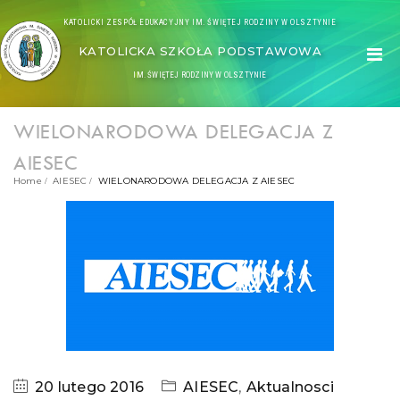
KATOLICKI ZESPÓŁ EDUKACYJNY IM. ŚWIĘTEJ RODZINY W OLSZTYNIE
KATOLICKA SZKOŁA PODSTAWOWA
IM. ŚWIĘTEJ RODZINY W OLSZTYNIE
WIELONARODOWA DELEGACJA Z
AIESEC
Home
AIESEC
WIELONARODOWA DELEGACJA Z AIESEC
20 lutego 2016
AIESEC
,
Aktualnosci