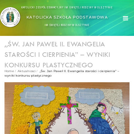
KATOLICKI ZESPÓŁ EDUKACYJNY IM. ŚWIĘTEJ RODZINY W OLSZTYNIE
KATOLICKA SZKOŁA PODSTAWOWA
IM. ŚWIĘTEJ RODZINY W OLSZTYNIE
,,ŚW. JAN PAWEŁ II. EWANGELIA
STAROŚCI I CIERPIENIA’’ – WYNIKI
KONKURSU PLASTYCZNEGO
Home
Aktualnosci
,,Św. Jan Paweł II. Ewangelia starości i cierpienia’’ –
wyniki konkursu plastycznego