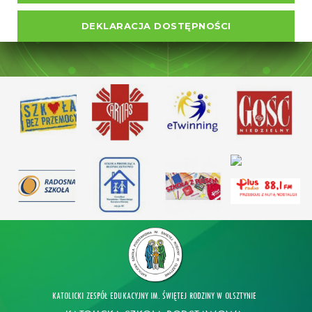
DEKLARACJA DOSTĘPNOŚCI
KATOLICKI ZESPÓŁ EDUKACYJNY IM. ŚWIĘTEJ RODZINY W OLSZTYNIE