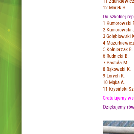
11 Zdunkiewicz
12 Marek H.
Do szkolnej rep
1 Kumorowski F
2 Kumorowski 
3 Gołębiowski 
4 Mazurkiewic
5 Kołnierzak B.
6 Rudnicki B.
7 Pastuła M.
8 Bąkowski K.
9 Lorych K.
10 Mąka A.
11 Krysiński Sz
Gratulujemy ws
Dziękujemy rów