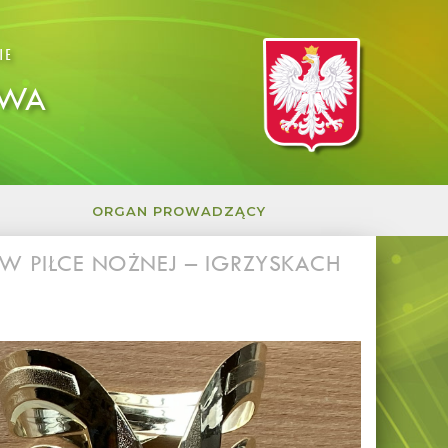
IE
OWA
ORGAN PROWADZĄCY
 PIŁCE NOŻNEJ – IGRZYSKACH