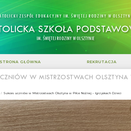
ATOLICKI ZESPÓŁ EDUKACYJNY IM. ŚWIĘTEJ RODZINY W OLSZTYN
TOLICKA SZKOŁA PODSTAW
IM. ŚWIĘTEJ RODZINY W OLSZTYNIE
STRONA GŁÓWNA
REKRUTACJA
UCZNIÓW W MISTRZOSTWACH OLSZTYNA W
Sukces uczniów w Mistrzostwach Olsztyna w Piłce Nożnej – Igrzyskach Dzieci