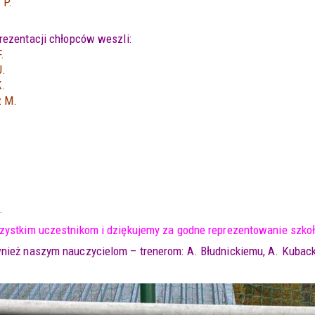
 P.
rezentacji chłopców weszli:
.
J.
K.
z M.
.
zystkim uczestnikom i dziękujemy za godne reprezentowanie szkoł
nież naszym nauczycielom – trenerom: A. Błudnickiemu, A. Kubacki