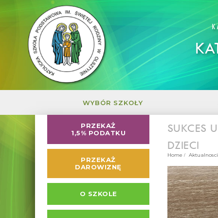
K
KA
WYBÓR SZKOŁY
SUKCES 
PRZEKAŻ
1,5% PODATKU
DZIECI
Home
Aktualnosci
PRZEKAŻ
DAROWIZNĘ
O SZKOLE