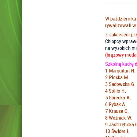
W październiku 
rywalizowali 
Z sukcesem prz
Chłopcy wprawdz
na wysokich mi
(brązowy medal
Szkolną kadrę 
1 Marquitan N.
2 Płoska M.
3 Sadowska G.
4 Soliło H.
5 Górecka A.
6 Rybak A.
7 Krause O.
8 Woźniak W.
9 Jastrzębska 
10 Świder Ł.