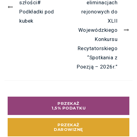
szłości#
eliminacjach
Podkładki pod
rejonowych do
kubek
XLII
Wojewódzkiego
Konkursu
Recytatorskiego
“Spotkania z
Poezją – 2026r.”
PRZEKAŻ
1,5% PODATKU
PRZEKAŻ
DAROWIZNĘ