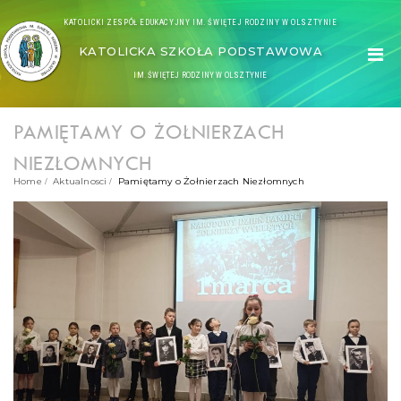
KATOLICKI ZESPÓŁ EDUKACYJNY IM. ŚWIĘTEJ RODZINY W OLSZTYNIE
KATOLICKA SZKOŁA PODSTAWOWA
IM. ŚWIĘTEJ RODZINY W OLSZTYNIE
PAMIĘTAMY O ŻOŁNIERZACH
NIEZŁOMNYCH
Home
Aktualnosci
Pamiętamy o Żołnierzach Niezłomnych