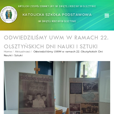
KATOLICKI ZESPÓŁ EDUKACYJNY IM. ŚWIĘTEJ RODZINY W OLSZTYNIE
KATOLICKA SZKOŁA PODSTAWOWA
IM. ŚWIĘTEJ RODZINY W OLSZTYNIE
ODWIEDZILIŚMY UWM W RAMACH 22.
OLSZTYŃSKICH DNI NAUKI I SZTUKI
Home
Aktualnosci
Odwiedziliśmy UWM w ramach 22. Olsztyńskich Dni
Nauki i Sztuki