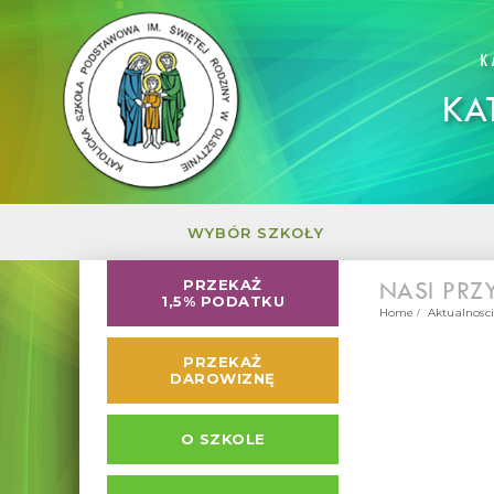
K
KA
WYBÓR SZKOŁY
NASI PRZY
PRZEKAŻ
1,5% PODATKU
Home
Aktualnosci
PRZEKAŻ
DAROWIZNĘ
O SZKOLE