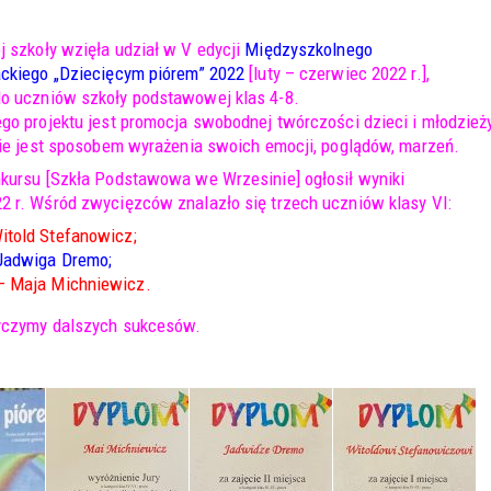
j szkoły wzięła udział w V edycji
Międzyszkolnego
ackiego „Dziecięcym piórem” 2022
[luty – czerwiec 2022 r.],
o uczniów szkoły podstawowej klas 4-8.
go projektu jest promocja swobodnej twórczości dzieci i młodzieży
anie jest sposobem wyrażenia swoich emocji, poglądów, marzeń.
nkursu [Szkła Podstawowa we Wrzesinie] ogłosił wyniki
2 r. Wśród zwycięzców znalazło się trzech uczniów klasy VI:
Witold Stefanowicz;
 Jadwiga Dremo;
– Maja Michniewicz.
życzymy dalszych sukcesów.