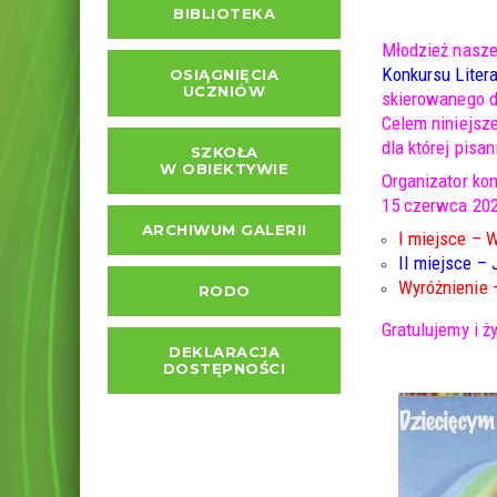
BIBLIOTEKA
Młodzież nasze
Konkursu Liter
OSIĄGNIĘCIA
UCZNIÓW
skierowanego d
Celem niniejsze
dla której pis
SZKOŁA
W OBIEKTYWIE
Organizator ko
15 czerwca 202
ARCHIWUM GALERII
I miejsce – 
II miejsce –
Wyróżnienie 
RODO
Gratulujemy i 
DEKLARACJA
DOSTĘPNOŚCI