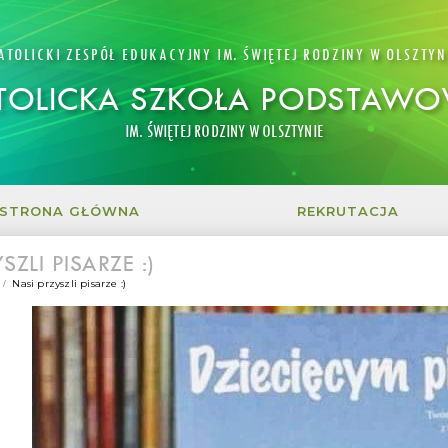
ATOLICKI ZESPÓŁ EDUKACYJNY IM. ŚWIĘTEJ RODZINY W OLSZTYN
TOLICKA SZKOŁA PODSTAW
IM. ŚWIĘTEJ RODZINY W OLSZTYNIE
STRONA GŁÓWNA
REKRUTACJA
SZLI PISARZE :)
Nasi przyszli pisarze :)