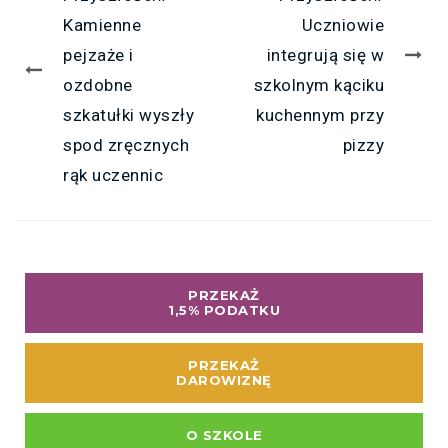
Kamienne
Uczniowie
pejzaże i
integrują się w
ozdobne
szkolnym kąciku
szkatułki wyszły
kuchennym przy
spod zręcznych
pizzy
rąk uczennic
PRZEKAŻ
1,5% PODATKU
PRZEKAŻ
DAROWIZNĘ
O SZKOLE