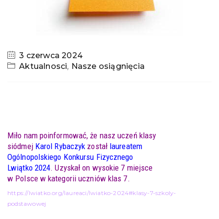
3 czerwca 2024
Aktualnosci
,
Nasze osiągnięcia
Miło nam poinformować, że nasz uczeń klasy
siódmej
Karol Rybaczyk
został
laureatem
Ogólnopolskiego Konkursu Fizycznego
Lwiątko 2024
. Uzyskał on wysokie 7 miejsce
w Polsce w kategorii uczniów klas 7.
https://lwiatko.org/laureaci/lwiatko-2024#klasy-7-szkoly-
podstawowej