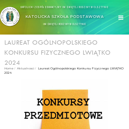
KATOLICKI ZESPÓŁ EDUKACYJNY IM. ŚWIĘTEJ RODZINY W OLSZTYNIE
KATOLICKA SZKOŁA PODSTAWOWA
IM. ŚWIĘTEJ RODZINY W OLSZTYNIE
LAUREAT OGÓLNOPOLSKIEGO
KONKURSU FIZYCZNEGO LWIĄTKO
2024
Home
Aktualnosci
Laureat Ogólnopolskiego Konkursu Fizycznego LWIĄTKO
2024