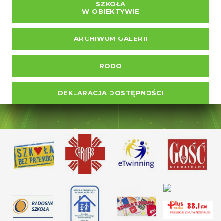
SZKOŁA
W OBIEKTYWIE
ARCHIWUM GALERII
RODO
DEKLARACJA DOSTĘPNOŚCI