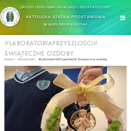
KATOLICKI ZESPÓŁ EDUKACYJNY IM. ŚWIĘTEJ RODZINY W OLSZTYNIE
KATOLICKA SZKOŁA PODSTAWOWA
IM. ŚWIĘTEJ RODZINY W OLSZTYNIE
#LABORATORIAPRZYSZŁOŚCI#
ŚWIĄTECZNE OZDOBY
Home
Aktualnosci
#LaboratoriaPrzyszłości# Świąteczne ozdoby