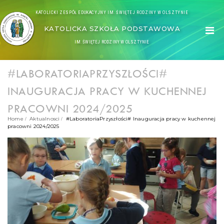
KATOLICKI ZESPÓŁ EDUKACYJNY IM. ŚWIĘTEJ RODZINY W OLSZTYNIE
KATOLICKA SZKOŁA PODSTAWOWA
IM. ŚWIĘTEJ RODZINY W OLSZTYNIE
#LABORATORIAPRZYSZŁOŚCI#
INAUGURACJA PRACY W KUCHENNEJ
PRACOWNI 2024/2025
Home
Aktualnosci
#LaboratoriaPrzyszłości# Inauguracja pracy w kuchennej
pracowni 2024/2025