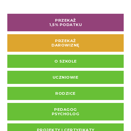
PRZEKAŻ
1,5% PODATKU
PRZEKAŻ
DAROWIZNĘ
O SZKOLE
UCZNIOWIE
RODZICE
PEDAGOG
PSYCHOLOG
PROJEKTY I CERTYFIKATY