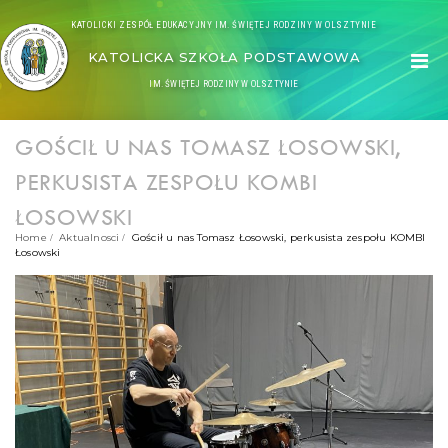
KATOLICKI ZESPÓŁ EDUKACYJNY IM. ŚWIĘTEJ RODZINY W OLSZTYNIE
KATOLICKA SZKOŁA PODSTAWOWA
IM. ŚWIĘTEJ RODZINY W OLSZTYNIE
GOŚCIŁ U NAS TOMASZ ŁOSOWSKI,
PERKUSISTA ZESPOŁU KOMBI
ŁOSOWSKI
Home
Aktualnosci
Gościł u nas Tomasz Łosowski, perkusista zespołu KOMBI
Łosowski