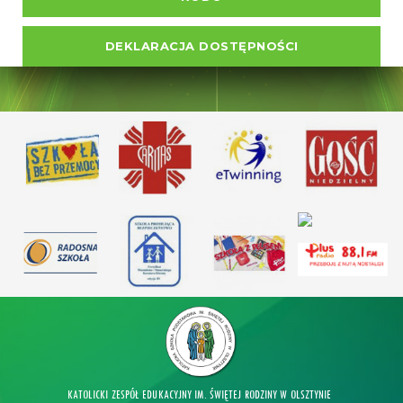
DEKLARACJA DOSTĘPNOŚCI
KATOLICKI ZESPÓŁ EDUKACYJNY IM. ŚWIĘTEJ RODZINY W OLSZTYNIE