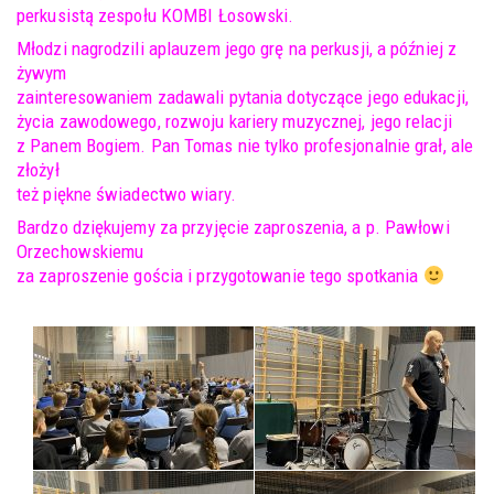
perkusistą zespołu KOMBI Łosowski.
Młodzi nagrodzili aplauzem jego grę na perkusji, a później z
żywym
zainteresowaniem zadawali pytania dotyczące jego edukacji,
życia zawodowego, rozwoju kariery muzycznej, jego relacji
z Panem Bogiem. Pan Tomas nie tylko profesjonalnie grał, ale
złożył
też piękne świadectwo wiary.
Bardzo dziękujemy za przyjęcie zaproszenia, a p. Pawłowi
Orzechowskiemu
za zaproszenie gościa i przygotowanie tego spotkania