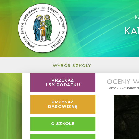
K
KA
WYBÓR SZKOŁY
OCENY W 
PRZEKAŻ
1,5% PODATKU
Home
Aktualnosci
PRZEKAŻ
DAROWIZNĘ
O SZKOLE