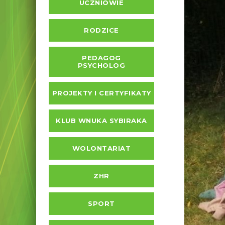
UCZNIOWIE
RODZICE
PEDAGOG
PSYCHOLOG
PROJEKTY I CERTYFIKATY
KLUB WNUKA SYBIRAKA
WOLONTARIAT
ZHR
SPORT