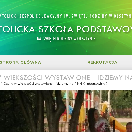
ATOLICKI ZESPÓŁ EDUKACYJNY IM. ŚWIĘTEJ RODZINY W OLSZTYN
TOLICKA SZKOŁA PODSTAW
IM. ŚWIĘTEJ RODZINY W OLSZTYNIE
STRONA GŁÓWNA
REKRUTACJA
WIĘKSZOŚCI WYSTAWIONE – IDZIEMY NA 
Oceny w większości wystawione – idziemy na PIKNIK integracyjny :)