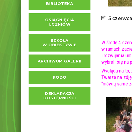
BIBLIOTEKA
5 czerwc
OSIĄGNIĘCIA
UCZNIÓW
SZKOŁA
W środę 4 czer
W OBIEKTYWIE
w ramach zacie
i rozwijania u
ARCHIWUM GALERII
wybrali się na p
Wygląda na to, 
Twarze na zdję
RODO
“mówią same z
DEKLARACJA
DOSTĘPNOŚCI