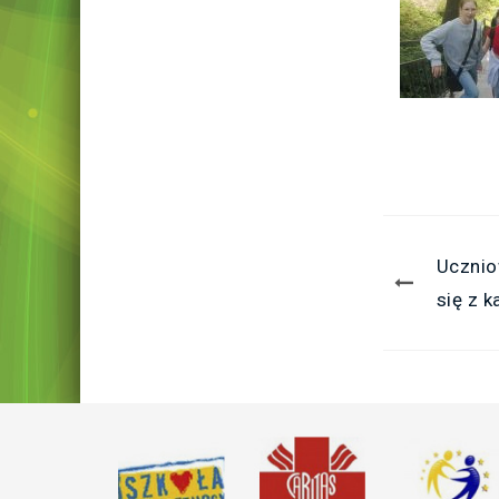
Ucznio
się z 