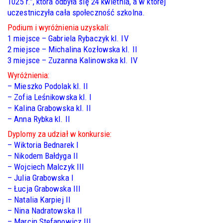
1025 r.”, która odbyła się 24 kwietnia, a w której
uczestniczyła cała społeczność szkolna.
Podium i wyróżnienia uzyskali:
1 miejsce – Gabriela Rybaczyk kl. IV
2 miejsce – Michalina Kozłowska kl. II
3 miejsce – Zuzanna Kalinowska kl. IV
Wyróżnienia:
– Mieszko Podolak kl. II
– Zofia Leśnikowska kl. I
– Kalina Grabowska kl. II
– Anna Rybka kl. II
Dyplomy za udział w konkursie:
– Wiktoria Bednarek I
– Nikodem Bałdyga II
– Wojciech Malczyk III
– Julia Grabowska I
– Łucja Grabowska III
– Natalia Karpiej II
– Nina Nadratowska II
– Marcin Stefanowicz III