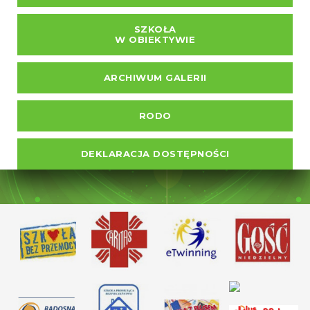
SZKOŁA
W OBIEKTYWIE
ARCHIWUM GALERII
RODO
DEKLARACJA DOSTĘPNOŚCI