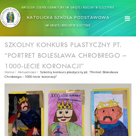
KATOLICKI ZESPÓŁ EDUKACYJNY IM. ŚWIĘTEJ RODZINY W OLSZTYNIE
KATOLICKA SZKOŁA PODSTAWOWA
IM. ŚWIĘTEJ RODZINY W OLSZTYNIE
SZKOLNY KONKURS PLASTYCZNY PT.
“PORTRET BOLESŁAWA CHROBREGO –
1000-LECIE KORONACJI”
Home
Aktualnosci
Szkolny konkurs plastyczny pt. “Portret Bolesława
Chrobrego – 1000-lecie koronacji”