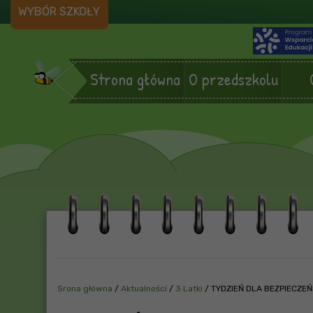
WYBÓR SZKOŁY
Strona główna
O przedszkolu
Srona główna
/
Aktualności
/
3 Latki
/
TYDZIEŃ DLA BEZPIECZE