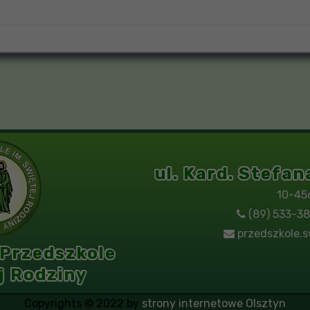
ul. Kard. Stefa
10-45
(89) 533-38
przedszkole.s
 Przedszkole
j Rodziny
Copyrights © 2022 by
strony internetowe Olsztyn