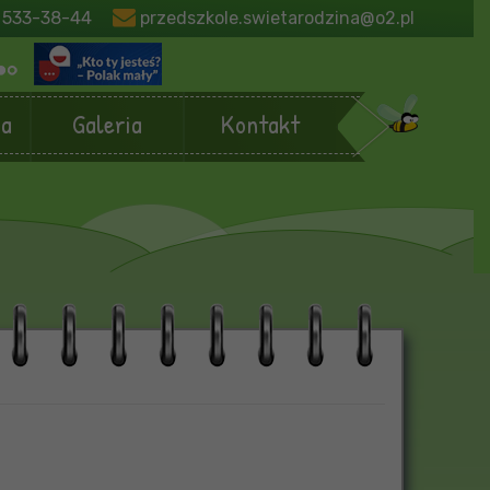
 533-38-44
przedszkole.swietarodzina@o2.pl
ja
Galeria
Kontakt