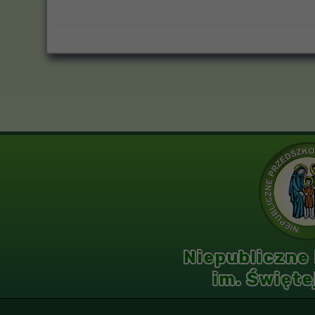
Niepubliczne
im. Święte