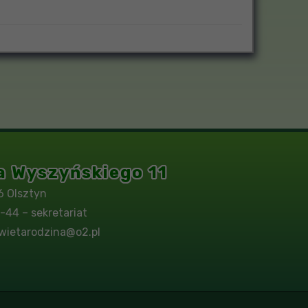
na Wyszyńskiego 11
6 Olsztyn
-44 – sekretariat
wietarodzina@o2.pl