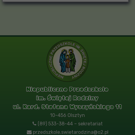
Niepubliczne Przedszkole
im. Świętej Rodziny
ul. Kard. Stefana Wyszyńskiego 11
10-456 Olsztyn
(89) 533-38-44 – sekretariat
przedszkole.swietarodzina@o2.pl