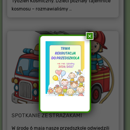
Tydzień Kosmiczny. Dzieci poznały tajemnice
kosmosu – rozmawialiśmy ..
×
SPOTKANIE ZE STRAŻAKAMI
W środę 6 maja nasze przedszkole odwiedzili