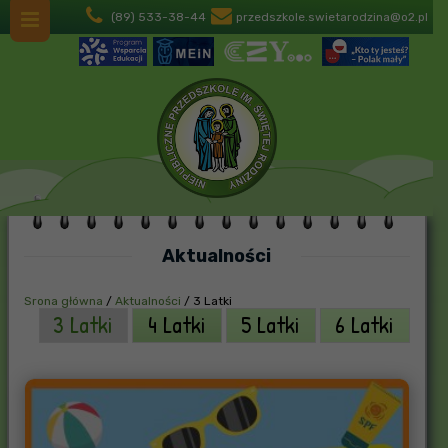
(89) 533-38-44
przedszkole.swietarodzina@o2.pl
Aktualności
Srona główna
/
Aktualności
/
3 Latki
3 Latki
4 Latki
5 Latki
6 Latki