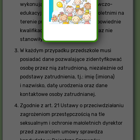
wykonujący czynności wychowawczo-
edukacyjne lub opiekuńcze z małoletnimi na
terenie przedszkola posiadały odpowiednie
kwalifikacje do pracy z dziećmi oraz nie
stanowiły dla nich zagrożenia.
W każdym przypadku przedszkole musi
posiadać dane pozwalające zidentyfikować
osobę przez nią zatrudnioną, niezależnie od
podstawy zatrudnienia, tj.: imię (imiona)
i nazwisko, datę urodzenia oraz dane
kontaktowe osoby zatrudnianej.
Zgodnie z art. 21 Ustawy o przeciwdziałaniu
zagrożeniom przestępczością na tle
seksualnym i ochronie małoletnich dyrektor
przed zawarciem umowy sprawdza