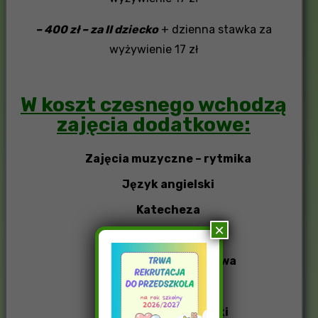
– 400 zł – za II dziecko
+ dzienna stawka za
wyżywienie 17 zł
W koszt czesnego wchodzą
zajęcia dodatkowe:
Zajęcia muzyczne – rytmika
Język angielski
Katecheza
×
Tańce
Gimnastyka rozwojowa
Szermierka 6 latki
Tenis stołowy 6 latki