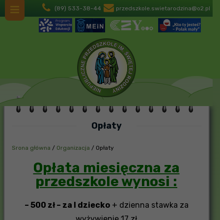
(89) 533-38-44
przedszkole.swietarodzina@o2.pl
Opłaty
Srona główna
/
Organizacja
/
Opłaty
Opłata miesięczna za
przedszkole wynosi :
– 500 zł – za I dziecko
+ dzienna stawka za
wyżywienie 17 zł