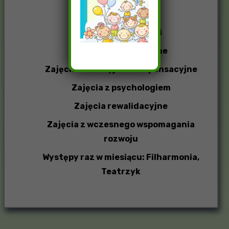
Szachy 5-6 latki
Malarstwo 5-6 latki
Zajęcia logopedyczne
Zajęcia korekcyjno-kompensacyjne
Zajęcia z psychologiem
Zajęcia rewalidacyjne
Zajęcia z wczesnego wspomagania
rozwoju
Występy raz w miesiącu: Filharmonia,
Teatrzyk