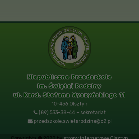
Niepubliczne Przedszkole
im. Świętej Rodziny
ul. Kard. Stefana Wyszyńskiego 11
10-456 Olsztyn
(89) 533-38-44 – sekretariat
przedszkole.swietarodzina@o2.pl
Copyrights © 2022 by
strony internetowe Olsztyn