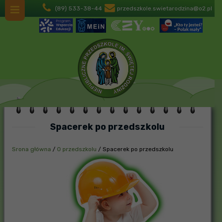
(89) 533-38-44
przedszkole.swietarodzina@o2.pl
Spacerek po przedszkolu
Srona główna
/
O przedszkolu
/
Spacerek po przedszkolu