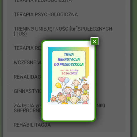
TERAPIA PEDAGOGICZNA
TERAPIA PSYCHOLOGICZNA
TRENING UMIEJĘTNOŚCI[br]SPOŁECZNYCH
(TUS)
×
TERAPIA RĘKI
WCZESNE WSPOMAGANIE ROZWOJU
REWALIDACJA
GIMNASTYKA KOREKCYJNA
ZAJĘCIA WEDŁUG METODY[br]WERONIKI
SHERBORNE
REHABILITACJA