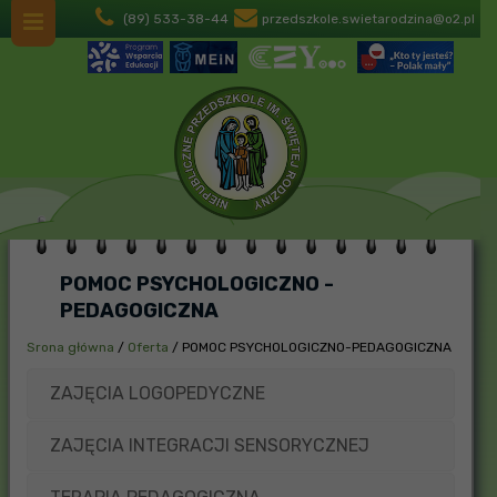
(89) 533-38-44
przedszkole.swietarodzina@o2.pl
POMOC PSYCHOLOGICZNO -
PEDAGOGICZNA
Srona główna
/
Oferta
/
POMOC PSYCHOLOGICZNO-PEDAGOGICZNA
ZAJĘCIA LOGOPEDYCZNE
ZAJĘCIA INTEGRACJI SENSORYCZNEJ