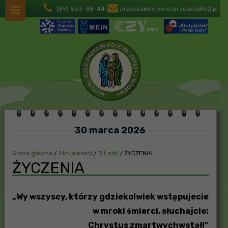
(89) 533-38-44
przedszkole.swietarodzina@o2.pl
30 marca 2026
Srona główna
/
Aktualności
/
3 Latki
/
ŻYCZENIA
ŻYCZENIA
„Wy wszyscy, którzy gdziekolwiek wstępujecie
w mroki śmierci, słuchajcie:
Chrystus zmartwychwstał!”