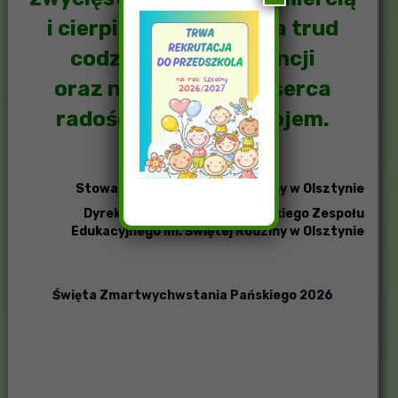
i cierpieniem rozjaśnia trud
codziennej egzystencji
oraz napełnia nasze serca
radością, wiarą i pokojem.
Stowarzyszenie Świętej Rodziny w Olsztynie
Dyrekcja i Pracownicy Katolickiego Zespołu
Edukacyjnego im. Świętej Rodziny w Olsztynie
Święta Zmartwychwstania Pańskiego 2026