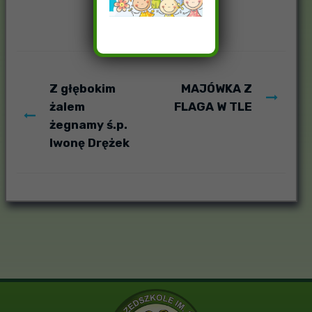
Z głębokim
MAJÓWKA Z
żalem
FLAGA W TLE
żegnamy ś.p.
Iwonę Drężek