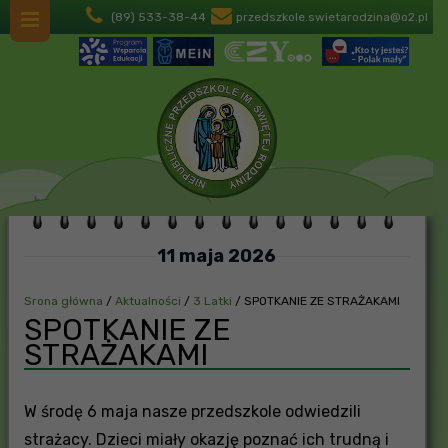
(89) 533-38-44
przedszkole.swietarodzina@o2.pl
11 maja 2026
Srona główna
/
Aktualności
/
3 Latki
/
SPOTKANIE ZE STRAŻAKAMI
SPOTKANIE ZE
STRAŻAKAMI
W środę 6 maja nasze przedszkole odwiedzili
strażacy. Dzieci miały okazję poznać ich trudną i