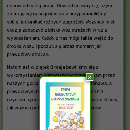
odpowiedzialną pracę. Dowiedzieliśmy się, czym
zajmują się nasi goście oraz przypomnieliśmy
sobie, jak unikać różnych zagrożeń. Wszyscy mieli
okazję zobaczyć z bliska wóz strażacki wraz z
wyposażeniem. Każdy z nas mógł także wejść do
środka wozu i poczuć się przez moment jak
prawdziwy strażak.
Natomiast w piątek 8 maja bawiliśmy się z
wykorzystaniem sprzętu pożyczonego nam przez
×
naszych gości. Każdemu podobała się zabawa, a
prawdziwym hitem było ,,gaszenie pożaru” z
użyciem hydronetki. Dzięki zabawie zrozumieliśmy,
jak ważna i potrzebna jest praca strażaków.