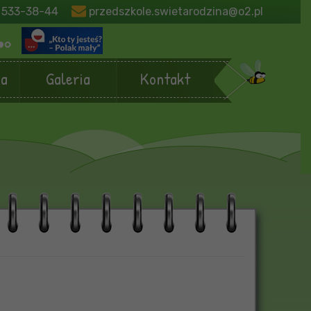
 533-38-44
przedszkole.swietarodzina@o2.pl
ja
Galeria
Kontakt