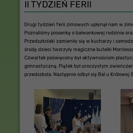
II TYDZIEŃ FERII
Drugi tydzień ferii zimowych upłynął nam w zim
Poznaliśmy piosenkę o bałwankowej rodzinie oraz
Przedszkolaki zamieniły się w kucharzy i samod
środę dzieci tworzyły magiczne butelki Montesso
Czwartek poświęcony był aktywnościom plastyczn
gimnastyczną. Piątek był uroczystym zwieńczeni
przedszkola. Następnie odbył się Bal u Królow