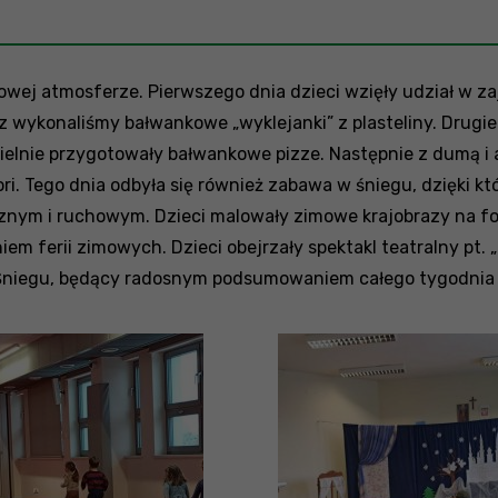
owej atmosferze. Pierwszego dnia dzieci wzięły udział w 
 wykonaliśmy bałwankowe „wyklejanki” z plasteliny. Drugieg
zielnie przygotowały bałwankowe pizze. Następnie z dumą 
ri. Tego dnia odbyła się również zabawa w śniegu, dzięki k
ym i ruchowym. Dzieci malowały zimowe krajobrazy na folii
em ferii zimowych. Dzieci obejrzały spektakl teatralny pt.
ej Śniegu, będący radosnym podsumowaniem całego tygodnia