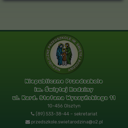
Niepubliczne Przedszkole
im. Świętej Rodziny
ul. Kard. Stefana Wyszyńskiego 11
10-456 Olsztyn
(89) 533-38-44 – sekretariat
przedszkole.swietarodzina@o2.pl