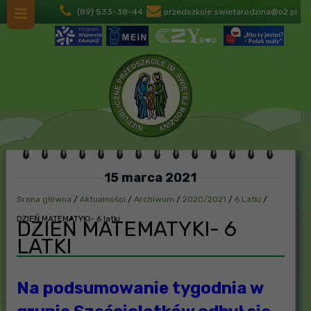
(89) 533-38-44
przedszkole.swietarodzina@o2.pl
15 marca 2021
Srona główna
/
Aktualności
/
Archiwum
/
2020/2021
/
6 Latki
/
DZIEŃ MATEMATYKI- 6 latki
DZIEŃ MATEMATYKI- 6
LATKI
Na podsumowanie tygodnia w