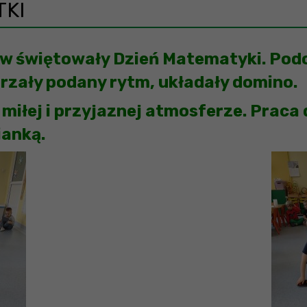
TKI
iw świętowały Dzień Matematyki. Podcz
rzały podany rytm, układały domino.
 miłej i przyjaznej atmosferze. Praca
ianką.