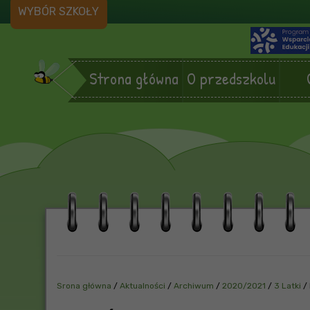
WYBÓR SZKOŁY
Strona główna
O przedszkolu
Srona główna
/
Aktualności
/
Archiwum
/
2020/2021
/
3 Latki
/