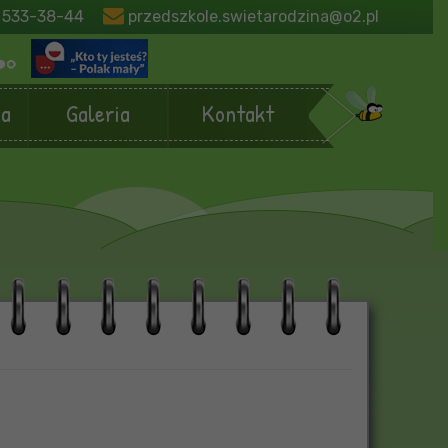
 533-38-44
przedszkole.swietarodzina@o2.pl
ja
Galeria
Kontakt