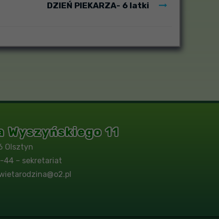
DZIEŃ PIEKARZA- 6 latki
na Wyszyńskiego 11
6 Olsztyn
-44 – sekretariat
wietarodzina@o2.pl