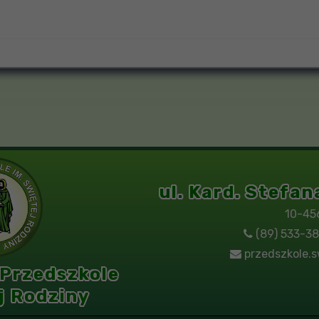
ul. Kard. Stefa
10-45
(89) 533-38
przedszkole.s
 Przedszkole
j Rodziny